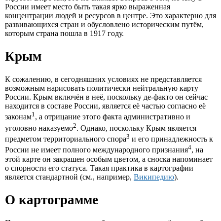
России имеет место быть такая ярко выраженная
концентрации людей и ресурсов в центре. Это характерно для
развивающихся стран и обусловлено историческим путём,
которым страна пошла в 1917 году.
Крым
К сожалению, в сегодняшних условиях не представляется
возможным нарисовать политически нейтральную карту
России. Крым включён в неё, поскольку де-факто он сейчас
находится в составе России, является её частью согласно её
1
законам
, а отрицание этого факта административно и
2
уголовно наказуемо
. Однако, поскольку Крым является
3
предметом территориального спора
и его принадлежность к
4
России не имеет полного международного признания
, на
этой карте он закрашен особым цветом, а сноска напоминает
о спорности его статуса. Такая практика в картографии
является стандартной (см., например,
Википедию
).
О картограмме