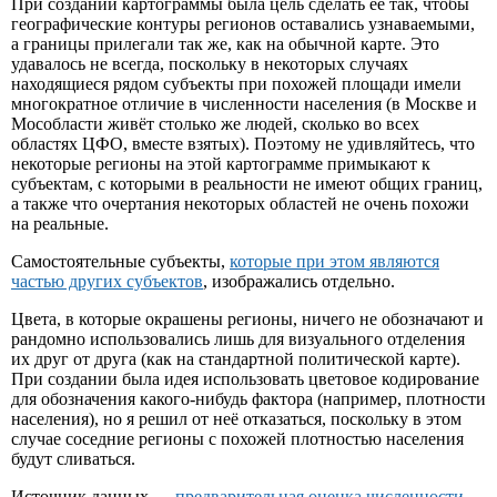
При создании картограммы была цель сделать её так, чтобы
географические контуры регионов оставались узнаваемыми,
а границы прилегали так же, как на обычной карте. Это
удавалось не всегда, поскольку в некоторых случаях
находящиеся рядом субъекты при похожей площади имели
многократное отличие в численности населения (в Москве и
Мособласти живёт столько же людей, сколько во всех
областях ЦФО, вместе взятых). Поэтому не удивляйтесь, что
некоторые регионы на этой картограмме примыкают к
субъектам, с которыми в реальности не имеют общих границ,
а также что очертания некоторых областей не очень похожи
на реальные.
Самостоятельные субъекты,
которые при этом являются
частью других субъектов
, изображались отдельно.
Цвета, в которые окрашены регионы, ничего не обозначают и
рандомно использовались лишь для визуального отделения
их друг от друга (как на стандартной политической карте).
При создании была идея использовать цветовое кодирование
для обозначения какого-нибудь фактора (например, плотности
населения), но я решил от неё отказаться, поскольку в этом
случае соседние регионы с похожей плотностью населения
будут сливаться.
Источник данных —
предварительная оценка численности