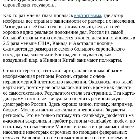
европейских государств.
Как-то раз мне на глаза попалась
картограмма
, где автор
изобразил все страны в зависимости от размера их населения.
Разглядывать её было очень занимательно, ведь на ней
хорошо видно реальное положение дел. Россия из самой
большой страны мира смещается в конец десятки, становясь в
2,5 раза меньше США, Канада и Австралия вообще
сжимаются до размера не самого большого европейского
государства, маленький Бангладеш надувается, как
воздушный шар, а Индия и Китай занимают пол-карты.
Стало интересно, а есть ли карта, аналогичным образом
изображающая регионы России, страны с очень
неравномерной плотностью населения. Оказалось, что такой
карты нет, поэтому не оставалось ничего, кроме как сделать
её самостоятельно. Результатом стала эта страница. Эта карта-
диаграмма позволяет визуально оценить региональную
демографию России. Здесь хорошо видно, почему, например,
бюджет Москвы настолько сильно превосходит бюджеты
регионов. Это не только потому что <zamkadye_mode>эти ма-
а-асквичи зажрались и грабют регионы</zamkadye_mode>, но
и потому что население Москвы и области превышает общее
население некоторых огромных по площади федеральных
округов.
Впрочем, это не снимает вопроса о том, почему в