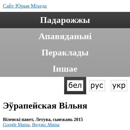
Сайт Юрыя Міхеда
Падарожжы
Апавяданьні
Пераклады
Іншае
Эўрапейская Вільня
Віленскі павет, Летува, сьнежань 2015
Google Мапы
,
Яндэкс.Мапы