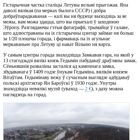
Гістарычная частка сталіцы Летувы вельмі прыгожая. Яна
даволі вялікая (па мерках былога СССР) і добра
добраўпарадкаваная — калі вы ня будзеце выходзіць за яе
межы, вам можа здацца, што вы прыехалі ў заходнюю
Эўропу. Разглядаючы гэтыя фатаґрафіі, трымайце ў галаве,
што адлюстраваны на іх гістарычны цэнтар займае ня больш
за 1/20 плошчы горада, і фармаваць па іх агульнае
меркаваньне пра Летуву ці нават Вільню ня варта.
У самым цэнтры горада знаходзіцца Замкавая гара, на якой у
13 стагодзьдзі вялікі князь Гедымін пабудаваў драўляны замак.
Сёньняшнія разваліны засталіся ад каменнага замка,
збудаванага ў 1409 годзе ўнукам Гедыміна, вялікім князем
Вітаўтам. Гедымінаву вежу ў сучасным выглядзе адбудаваў
польскі архітэктар Ян Бароўскі ў 1930 годзе. Унутры
знаходзіцца невялікі музэй (уваход —
2 €
), з даху можна
паглядзець на горад.