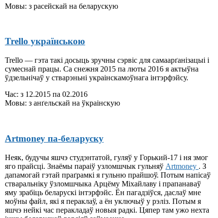
Мовы: з расейскай на беларускую
Trello українською
Trello — гэта такі досыць зручны сэрвіс для самаарґанізацыі і
сумеснай працы. Са снежня 2015 па люты 2016 я актыўна
ўдзельнічаў у стварэньні украінскамоўнага інтэрфэйсу.
Час: з 12.2015 па 02.2016
Мовы: з анґельскай на ўкраінскую
Artmoney па-беларуску
Неяк, будучы яшчэ студэнтатой, гуляў у Горький-17 і ня змог
яго прайсці. Знаёмы параіў узломшчык гульняў
Artmoney
. З
дапамогай гэтай праґрамкі я гульню прайшоў. Потым напісаў
стваральніку ўзломшчыка Арцёму Міхайлаву і прапанаваў
яму зрабіць беларускі інтэрфэйс. Ён пагадзіўся, даслаў мне
моўны файл, які я пераклаў, а ён уключыў у рэліз. Потым я
яшчэ нейкі час перакладаў новыя радкі. Цяпер там ужо нехта