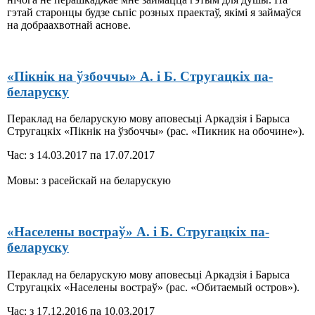
гэтай старонцы будзе сьпіс розных праектаў, якімі я займаўся
на добраахвотнай аснове.
«Пікнік на ўзбоччы» А. і Б. Стругацкіх па-
беларуску
Пераклад на беларускую мову аповесьці Аркадзія і Барыса
Стругацкіх «Пікнік на ўзбоччы» (рас. «Пикник на обочине»).
Час: з 14.03.2017 па 17.07.2017
Мовы: з расейскай на беларускую
«Населены востраў» А. і Б. Стругацкіх па-
беларуску
Пераклад на беларускую мову аповесьці Аркадзія і Барыса
Стругацкіх «Населены востраў» (рас. «Обитаемый остров»).
Час: з 17.12.2016 па 10.03.2017