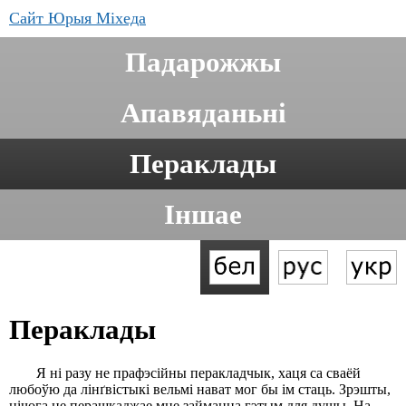
Сайт Юрыя Міхеда
Падарожжы
Апавяданьні
Пераклады
Іншае
Пераклады
Я ні разу не прафэсійны перакладчык, хаця са сваёй
любоўю да лінґвістыкі вельмі нават мог бы ім стаць. Зрэшты,
нічога не перашкаджае мне займацца гэтым для душы. На