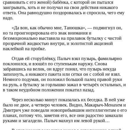
сравнивать с его женой) бабёнка, с которой он пытался
заигрывать, хоть и не получал на свои действия никакого
ответа. Она равнодушно поздоровалась и спросила, чего ему
надо.
«Да вон, как обычно мне, Танюшка», — подмигнул он,
но та проигнорировала его знак внимания и
безэмоционально выставила на прилавок бутылку с чистой
прозрачной жидкостью внутри, и золотистой акцизной
наклейкой на пробке.
Отдав ей сторублёвку, Палыч взял пузырь, фамильярно
поклонился, и взошёл по ступенькам наружу. Снова
забравшись на велик, он вдруг понял, что пузырь некуда
запихнуть, а никакого пакета или сетки он с собой не взял.
Немного подумав, он положил большой палец правой руки
на руль, а бутылку за горлышко зажал в четырёх остальных, и
в таком неудобном положении покатил назад.
Через несколько минут показалась их беседка. В ней уже
было не двое, а четверо человек. Видно, Макарыч-Менахем и
Дмитрич уже поведали новоприбывшим интеллигентам о его
планах, потому что, заметив его, все они радостно замахали
руками и загалдели. Палыч махнул им левой рукой…