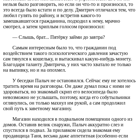
нельзя было разговорить, но если он что-то и произносил, то
это всегда было кстати и по делу. Дмитрич отличался тем, что
любил гулять по району, и встретив какого-то
замешкавшегося гражданина, подходил к нему, мрачно
смотрел, а затем хриплым голосом произносил:
— Слышь, брат... Пятёрку займи до завтра?
Самым интересным было то, что гражданин под
воздействием такого психологического давления зачастую
сам тянулся к кошельку, и вытаскивал какую-нибудь монету.
Благодаря таланту Дмитрича, у них часто хватало не только
на выпивку, но и на опохмел.
У беседки Палыч не остановился. Сейчас ему не хотелось
тратить время на разговоры. Он даже думал пока с ними не
здороваться, но знакомый скрип его велосипеда было
невозможно не услышать, поэтому, когда его собутыльники
оглянулись, он только махнул им рукой, а сам продолжил
свой путь к заветному магазину.
Магазин находился в подвальном помещении одного из
домов. Оставив велик снаружи, Палыч аккуратно слез и
спустился в подвал. За прилавком сидела знакомая ему
продавщица Таня, весьма даже аппетитная (особенно если