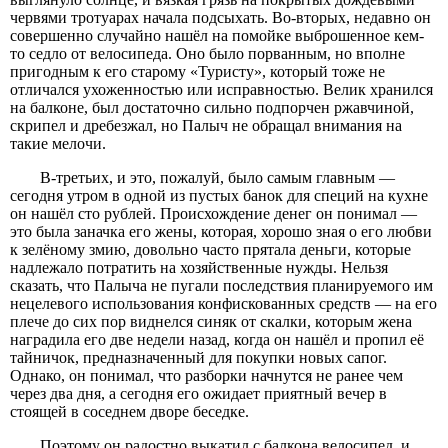
червями тротуарах начала подсыхать. Во-вторых, недавно он
совершенно случайно нашёл на помойке выброшенное кем-
то седло от велосипеда. Оно было порванным, но вполне
пригодным к его старому «Туристу», который тоже не
отличался ухоженностью или исправностью. Велик хранился
на балконе, был достаточно сильно подпорчен ржавчиной,
скрипел и дребезжал, но Палыч не обращал внимания на
такие мелочи.
В-третьих, и это, пожалуй, было самым главным —
сегодня утром в одной из пустых банок для специй на кухне
он нашёл сто рублей. Происхождение денег он понимал —
это была заначка его жены, которая, хорошо зная о его любви
к зелёному змию, довольно часто прятала деньги, которые
надлежало потратить на хозяйственные нужды. Нельзя
сказать, что Палыча не пугали последствия планируемого им
нецелевого использования конфискованных средств — на его
плече до сих пор виднелся синяк от скалки, которым жена
наградила его две недели назад, когда он нашёл и пропил её
тайничок, предназначенный для покупки новых сапог.
Однако, он понимал, что разборки начнутся не ранее чем
через два дня, а сегодня его ожидает приятный вечер в
стоящей в соседнем дворе беседке.
Поэтому он радостно выкатил с балкона велосипед, и,