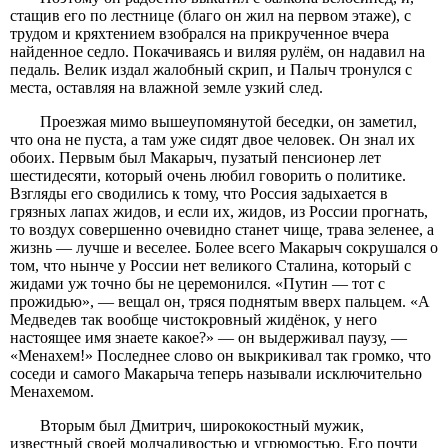
стащив его по лестнице (благо он жил на первом этаже), с
трудом и кряхтением взобрался на прикрученное вчера
найденное седло. Покачиваясь и виляя рулём, он надавил на
педаль. Велик издал жалобный скрип, и Палыч тронулся с
места, оставляя на влажной земле узкий след.
Проезжая мимо вышеупомянутой беседки, он заметил,
что она не пуста, а там уже сидят двое человек. Он знал их
обоих. Первым был Макарыч, пузатый пенсионер лет
шестидесяти, который очень любил говорить о политике.
Взгляды его сводились к тому, что Россия задыхается в
грязных лапах жидов, и если их, жидов, из России прогнать,
то воздух совершенно очевидно станет чище, трава зеленее, а
жизнь — лучше и веселее. Более всего Макарыч сокрушался о
том, что нынче у России нет великого Сталина, который с
жидами уж точно бы не церемонился. «Путин — тот с
прожидью», — вещал он, тряся поднятым вверх пальцем. «А
Медведев так вообще чистокровный жидёнок, у него
настоящее имя знаете какое?» — он выдерживал паузу, —
«Менахем!» Последнее слово он выкрикивал так громко, что
соседи и самого Макарыча теперь называли исключительно
Менахемом.
Вторым был Дмитрич, ширококостный мужик,
известный своей молчаливостью и угрюмостью. Его почти