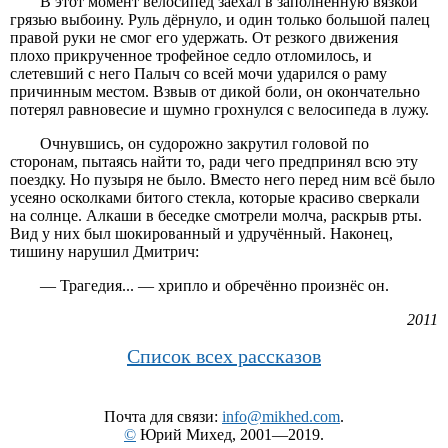
В этот момент велосипед заехал в заполненную вязкой
грязью выбоину. Руль дёрнуло, и один только большой палец
правой руки не смог его удержать. От резкого движения
плохо прикрученное трофейное седло отломилось, и
слетевший с него Палыч со всей мочи ударился о раму
причинным местом. Взвыв от дикой боли, он окончательно
потерял равновесие и шумно грохнулся с велосипеда в лужу.
Очнувшись, он судорожно закрутил головой по
сторонам, пытаясь найти то, ради чего предпринял всю эту
поездку. Но пузыря не было. Вместо него перед ним всё было
усеяно осколками битого стекла, которые красиво сверкали
на солнце. Алкаши в беседке смотрели молча, раскрыв рты.
Вид у них был шокированный и удручённый. Наконец,
тишину нарушил Дмитрич:
— Трагедия... — хрипло и обречённо произнёс он.
2011
Список всех рассказов
Почта для связи:
info@mikhed.com
.
©
Юрий Михед, 2001—2019.