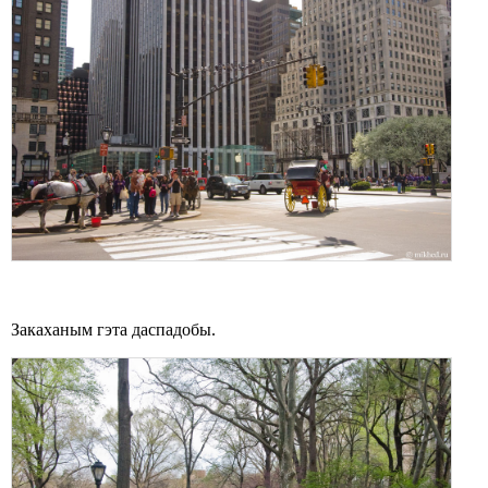
Закаханым гэта даспадобы.