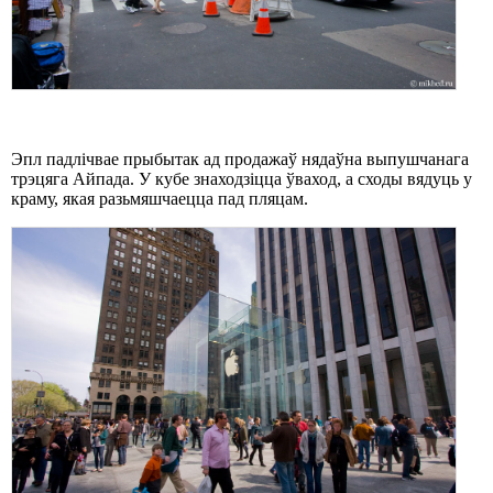
Эпл падлічвае прыбытак ад продажаў нядаўна выпушчанага
трэцяга Айпада. У кубе знаходзіцца ўваход, а сходы вядуць у
краму, якая разьмяшчаецца пад пляцам.