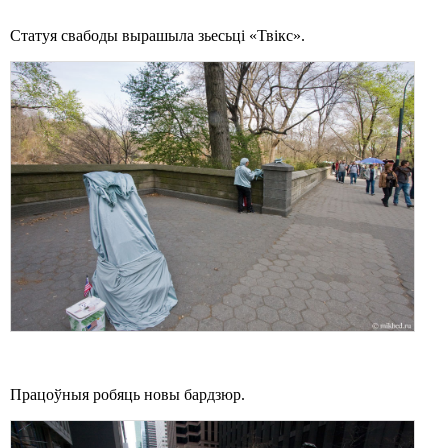
Статуя свабоды вырашыла зьесьці «Твікс».
Працоўныя робяць новы бардзюр.