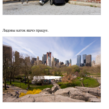
Лядовы каток яшчэ працуе.