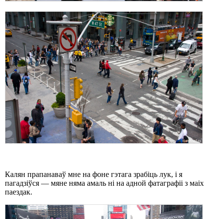
Калян прапанаваў мне на фоне гэтага зрабіць лук, і я
пагадзіўся — мяне няма амаль ні на адной фатаграфіі з маіх
паездак.