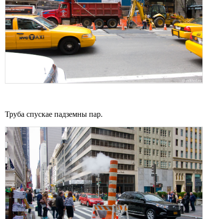
Труба спускае падземны пар.