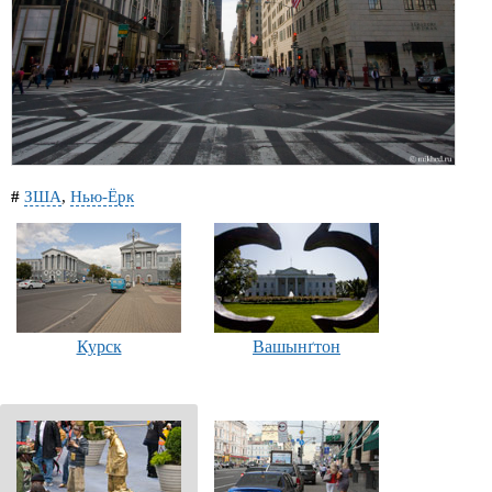
#
ЗША
,
Нью-Ёрк
Курск
Вашынґтон