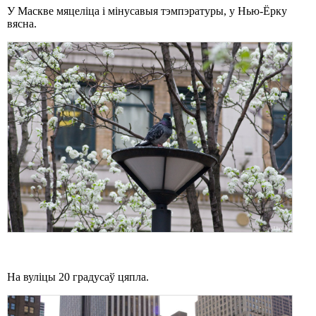
У Маскве мяцеліца і мінусавыя тэмпэратуры, у Нью-Ёрку
вясна.
На вуліцы 20 градусаў цяпла.