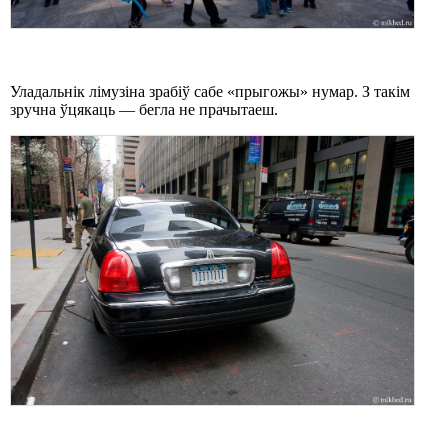
Уладальнік лімузіна зрабіў сабе «прыгожы» нумар. З такім
зручна ўцякаць — бегла не прачытаеш.