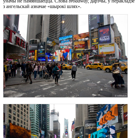
ўначы не памяншаецца. Слова
broadway,
дарэчы, у перакладзе
з ангельскай азначае «шырокі шлях».