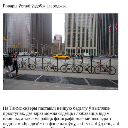
Ровары ўсталі ўздоўж агароджы.
На Таймс-сквэры паставілі нейкую бадзягу ў выглядзе
прыступак, дзе зараз можна сядзець і любавацца відам
плошчы, а таксама рабіць фатаграфіі зялёнай шыльды з
надпісам «Брадвэй» на фоне натоўпу, які тут ані ўдзень, ані