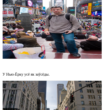
У Нью-Ёрку усё як заўсёды.