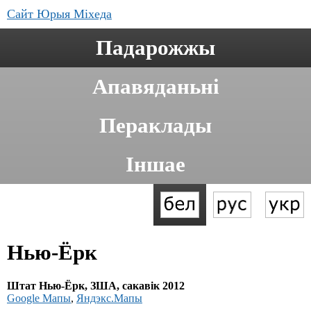
Сайт Юрыя Міхеда
Падарожжы
Апавяданьні
Пераклады
Іншае
Нью-Ёрк
Штат Нью-Ёрк, ЗША, сакавік 2012
Google Мапы
,
Яндэкс.Мапы