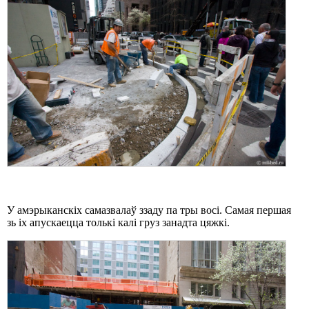
У амэрыканскіх самазвалаў ззаду па тры восі. Самая першая
зь іх апускаецца толькі калі груз занадта цяжкі.