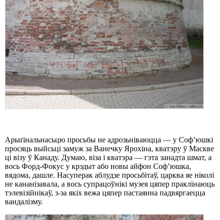
Арыґінальнасьцю просьбы не адрозьніваюцца — у Соф’юшкі
просяць выйсьці замуж за Ванечку Ярохіна, кватэру ў Маскве
ці візу ў Канаду. Думаю, віза і кватэра — гэта занадта шмат, а
вось Форд-Фокус у крэдыт або новы айфон Соф’юшка,
вядома, дашле. Насуперак аблудзе просьбітаў, царква яе ніколі
не кананізавала, а вось супрацоўнікі музея цяпер праклінаюць
тэлевізійнікаў, з-за якіх вежа цяпер пастаянна падвяргаецца
вандалізму.