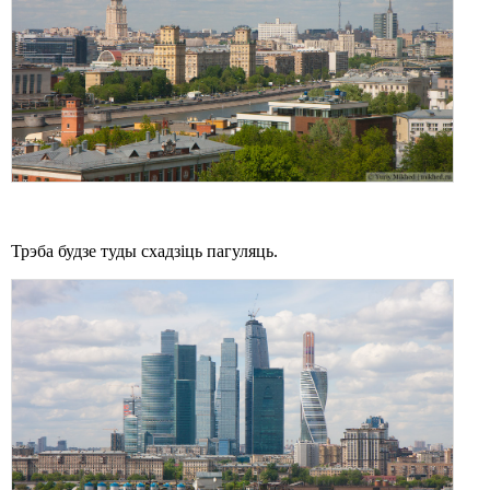
Трэба будзе туды схадзіць пагуляць.