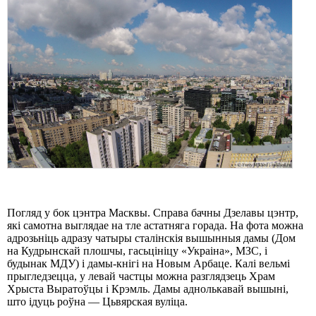
Погляд у бок цэнтра Масквы. Справа бачны Дзелавы цэнтр,
які самотна выглядае на тле астатняга горада. На фота можна
адрозьніць адразу чатыры сталінскія вышынныя дамы (Дом
на Кудрынскай плошчы, гасьцініцу «Украіна», МЗС, і
будынак МДУ) і дамы-кнігі на Новым Арбаце. Калі вельмі
прыгледзецца, у левай частцы можна разглядзець Храм
Хрыста Выратоўцы і Крэмль. Дамы аднолькавай вышыні,
што ідуць роўна — Цьвярская вуліца.