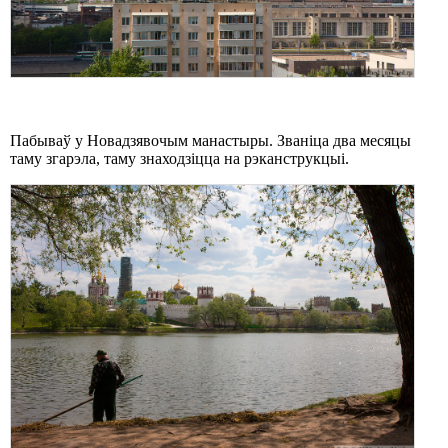
Пабываў у Новадзявочым манастыры. Званіца два месяцы
таму згарэла, таму знаходзіцца на рэканструкцыі.