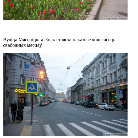
Вуліца Мясьніцкая. Знак стаянкі паказвае колькасьць
свабодных месцаў.