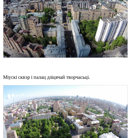
Міускі сквэр і палац дзіцячай творчасьці.