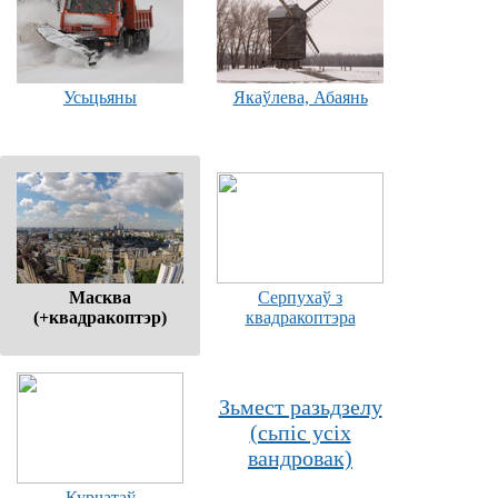
Усьцьяны
Якаўлева, Абаянь
Масква
Серпухаў з
(+квадракоптэр)
квадракоптэра
Зьмест разьдзелу
(сьпіс усіх
вандровак)
Курчатаў