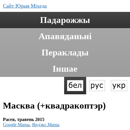
Сайт Юрыя Міхеда
Падарожжы
Апавяданьні
Пераклады
Іншае
Масква (+квадракоптэр)
Расея, травень 2015
Google Мапы
,
Яндэкс.Мапы