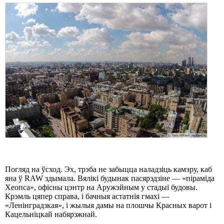
Погляд на ўсход. Эх, трэба не забыцца наладзіць камэру, каб
яна ў RAW здымала. Вялікі будынак пасярэдзіне — «піраміда
Хеопса», офісны цэнтр на Аружэйным у стадыі будовы.
Крэмль цяпер справа, і бачныя астатнія гмахі —
«Ленінградзкая», і жылыя дамы на плошчы Красных варот і
Кацельніцкай набярэжнай.