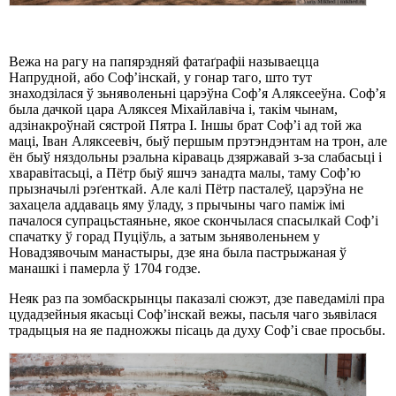
Вежа на рагу на папярэдняй фатаґрафіі называецца
Напрудной, або Соф’інскай, у гонар таго, што тут
знаходзілася ў зьняволеньні царэўна Соф’я Аляксееўна. Соф’я
была дачкой цара Аляксея Міхайлавіча і, такім чынам,
адзінакроўнай сястрой Пятра I. Іншы брат Соф’і ад той жа
маці, Іван Аляксеевіч, быў першым прэтэндэнтам на трон, але
ён быў няздольны рэальна кіраваць дзяржавай з-за слабасьці і
хваравітасьці, а Пётр быў яшчэ занадта малы, таму Соф’ю
прызначылі рэґенткай. Але калі Пётр пасталеў, царэўна не
захацела аддаваць яму ўладу, з прычыны чаго паміж імі
пачалося супрацьстаяньне, якое скончылася спасылкай Соф’і
спачатку ў горад Пуціўль, а затым зьняволеньнем у
Новадзявочым манастыры, дзе яна была пастрыжаная ў
манашкі і памерла ў 1704 годзе.
Неяк раз па зомбаскрынцы паказалі сюжэт, дзе паведамілі пра
цудадзейныя якасьці Соф’інскай вежы, пасьля чаго зьявілася
традыцыя на яе падножжы пісаць да духу Соф’і свае просьбы.