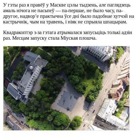
У гэты раз я правёў у Маскве цэлы тыдзень, але паглядзець
амаль нічога не пасьпеў — па-першае, не было часу, па-
другое, надвор’е практычна ўсе дні было падобнае хутчэй на
кастрычнік, чым на травень, і ніяк не спрыяла шпацырам.
Квадракоптэр з-за гэтага атрымалася запусьціць толькі адзін
раз. Месцам запуску стала Міуская плошча.