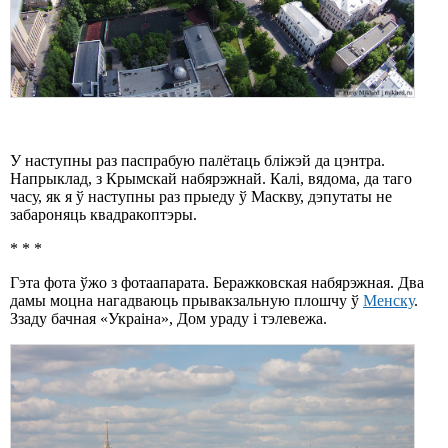
У наступны раз паспрабую палётаць бліжэй да цэнтра.
Напрыклад, з Крымскай набярэжнай. Калі, вядома, да таго
часу, як я ў наступны раз прыеду ў Маскву, дэпутаты не
забароняць квадракоптэры.
* * *
Гэта фота ўжо з фотаапарата. Беражковская набярэжная. Два
дамы моцна нагадваюць прывакзальную плошчу ў
Менску
.
Ззаду бачная «Украіна», Дом ураду і тэлевежа.