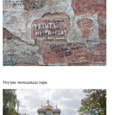
Унутры знаходзіцца парк.