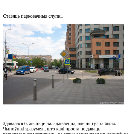
Ставяць парковачныя слупкі.
Здавалася б, жыцьцё наладжваецца, але ня тут та было.
Чыноўнікі зразумелі, што калі проста не даваць