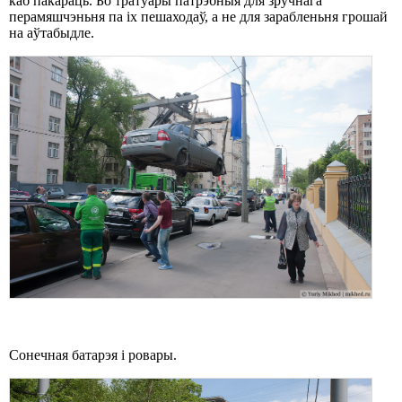
каб пакараць. Бо тратуары патрэбныя для зручнага
перамяшчэньня па іх пешаходаў, а не для зарабленьня грошай
на аўтабыдле.
Сонечная батарэя і ровары.