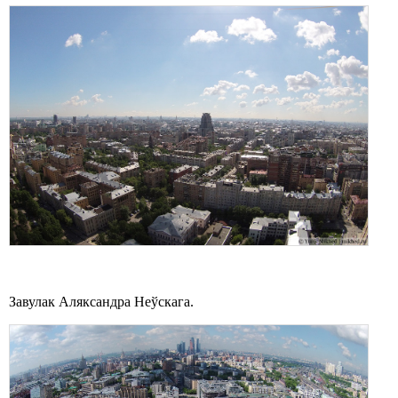
Завулак Аляксандра Неўскага.