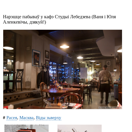
Нарэшце пабываў у кафэ Студыі Лебедзева (Ваня і Юля
Аленкевічы, дзякуй!)
#
Расея
,
Масква
,
Віды зьверху