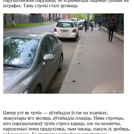
парушальнікам парушаць, не атрымаецца падняць грошай на
штрафах. Таму слупкі сталі зрэзваць.
Цяпер усё як трэба — аўтабыдла ўстае на ходніках,
эвакуатары яго звозяць, аўтабыдла плаціць. Няма спрэчцы,
што парушальнікаў трэба строга караць, але па-чалавечы,
парушэньні лепш прадухіляць, чым чакаць, пакуль іх зробяць,