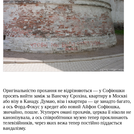
Оригінальністю прохання не відрізняються — у Софіюшки
просять вийти заміж за Ванєчку Єрохіна, квартиру в Москві
або візу в Канаду. Думаю, віза і квартира — це занадто багато,
а ось Форд-Фокус у кредит або новий Айфон Софіюшка,
звичайно, пошле. Усупереч омані прохачів, церква її ніколи не
канонізувала, а ось співробітники музею тепер проклинають
телевізійників, через яких вежа тепер постійно піддається
вандалізму.