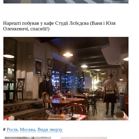
Нарешті побував у кафе Студії Лєбєдєва (Ваня і Юля
Оленкевичі, спасибі!)
#
Росія
,
Москва
,
Види зверху