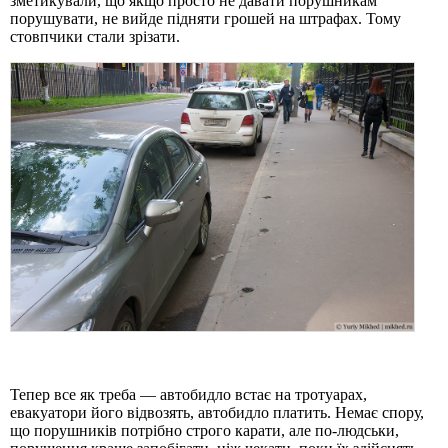
зметикували, що якщо просто не давати порушникам
порушувати, не вийде підняти грошей на штрафах. Тому
стовпчики стали зрізати.
Тепер все як треба — автобидло встає на тротуарах,
евакуатори його відвозять, автобидло платить. Немає спору,
що порушників потрібно строго карати, але по-людськи,