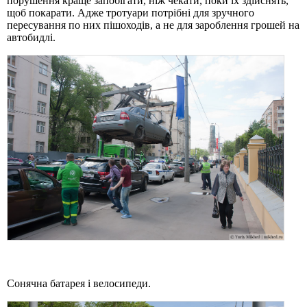
порушення краще запобігати, ніж чекати, поки їх здійснять,
щоб покарати. Адже тротуари потрібні для зручного
пересування по них пішоходів, а не для зароблення грошей на
автобидлі.
Сонячна батарея і велосипеди.