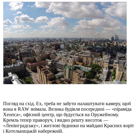
Погляд на схід. Ех, треба не забути налаштувати камеру, щоб
вона в RAW знімала. Велика будівля посередині — «піраміда
Хеопса», офісний центр, що будується на Оружейному.
Кремль тепер праворуч, і видно решту висоток —
«Ленінградську», і житлові будинки на майдані Красних воріт
і Котельницькій набережній.