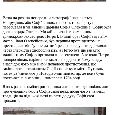
Вежа на розі на попередній фотографії називається
Напрудною, або Софіївською, на честь того, що тут
перебувала в ув’язненні царівна Софія Олексіївна. Софія була
дочкою царя Олексія Михайловича і, таким чином,
єдинокровною сестрою Петра I. Інший брат Софії від тієї ж
матері, Іван Олексійович, був першим претендентом на
престол, але він був нездатний реально керувати державою
через слабкість і хворобливість, а Петро був ще занадто
малий, тому Софію призначили регентшею. Але коли Петро
подорослішав, царівна не захотіла віддавати йому владу,
внаслідок чого між ними почалося протистояння, що
закінчилося посиланням Софії спочатку в місто Путивль, а
потім ув’язненням у Новодівочий монастир, де вона була
пострижена в черниці і померла в 1704 році.
Якось раз по зомбоскриньці показали сюжет, де повідомили
про чудодійні якості Софіївської вежі, після чого з’явилася
традиція на підніжжі вежі писати до духу Софії свої
прохання.