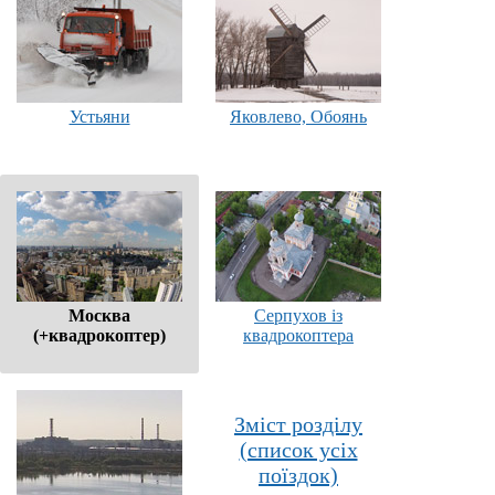
Устьяни
Яковлево, Обоянь
Москва
Серпухов із
(+квадрокоптер)
квадрокоптера
Зміст розділу
(список усіх
поїздок)