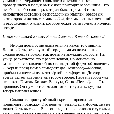
усталостью вчерашнего дня, длится недолго. После
проведённого в полузабытье часа приходит бессонница. Это
не обычная бессонница, которая бывает дома. Это то
непонятное состояние беспорядочных мыслей, бредовых
разговоров за жизнь с самим собой, бессмысленных мечтаний
и рассуждений о жизни, которое может быть только в ночном
поезде.
И мысли в твоей голове. В твоей голове. В твоей голове…¹
Иногда поезд останавливается на какой-то станции.
Должно быть, это крупный город —мимо полустанков
скорые поезда проносятся, почти не замедляя скорость. На
улице раскатистое эхо с расстановкой, но монотонно
зачитывает составленной по стандартной форме объявление.
«Скорый поезд номер семьдесят два, Белгород—Москва,
прибыл на шестой путь четвёртой платформы». Диктор
всегда делает ударение на втором городе. Первый город уже
не важен. Гомель, Котлас, Воркута, Санкт-Петербург... Это
прошлое. Он нужно только для того, что узнать, куда ты
теперь направляешься.
Слышится приглушённый скрип — проводник
поднимает подножку. Это ведь
четвёртая
платформа, она не
может быть высокой. В вагон входит пара человек с сумками,
внося некоторое оживление в это спящее пространство, и ты