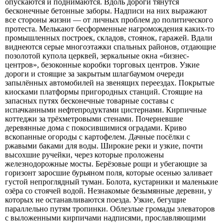
опускаются и поднимаются. Вдоль дороги тянутся
бесконечные бетонные заборы. Надписи на них выражают
все стороны жизни — от личных проблем до политического
протеста. Мелькают бесформенные нагромождения каких-то
промышленных построек, складов, стоянок, гаражей. Вдали
виднеются серые многоэтажки спальных районов, отдающие
позолотой купола церквей, зеркальные окна «бизнес-
центров», безоконные коробки торговых центров. Узкие
дороги и стоящие за закрытым шлагбаумом очереди
запылённых автомобилей на звенящих переездах. Покрытые
киосками платформы пригородных станций. Стоящие на
запасных путях бесконечные товарные составы с
испачканными нефтепродуктами цистернами. Кирпичные
коттеджи за трёхметровыми стенами. Почерневшие
деревянные дома с покосившимися оградами. Криво
вскопанные огороды с картофелем. Дачные посёлки с
ржавыми баками для воды. Широкие реки и узкие, почти
высохшие ручейки, через которые проложены
железнодорожные мосты. Берёзовые рощи и убегающие за
горизонт заросшие бурьяном поля, которые осенью заливает
густой непроглядный туман. Болота, кустарники и маленькие
озёра со стоячей водой. Незнакомые безымянные деревни, у
которых не останавливаются поезда. Узкие, бегущие
параллельно путям тропинки. Облезлые громады элеваторов
с выложенными кирпичами надписями, прославляющими