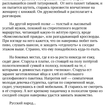
расплывшейся синей татуировкой. От него пахнет табаком, и
он пытается шутить, стараясь произвести впечатление на
женщину с книжкой. Он дружелюбный и располагает к
разговорам.
На другой верхней полке — толстый и лысоватый
усатый мужик, похожий на стереотипного водителя
маршрутки, читающий какую-то жёлтую прессу, вроде
«Комсомольской правды», или разгадывающий кроссворды.
При взгляде на него кажется, что он наверняка любит пить
пиво, слушать шансон, и заходить «отдохнуть» к соседке
этажом выше. Странно, что ему понадобилось куда-то ехать.
На боковых местах, где я из-за роста никогда не езжу,
сидят двое. Старуха в платке, со стоящей на полу потёртой
полиэтиленовой сумкой в полоску, похожей на те, с
которыми в девяностых ездили «челноки». Старуха ест
заранее заготовленные яйца и хлеб из небольшого
целлофанового пакетика. Напротив неё — симпатичная
молодая девочка-студентка, одетая по современной моде,
сидит, уткнувшись в свой мобильник. Я стараюсь не смотреть
в её сторону. А вот крепкому пацанчику в полосатом трико из
соседней секции наверняка удастся завязать знакомство.
Русский народ...