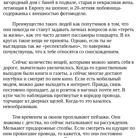
загородный дом с баней в подвале, старая и некрасивая жена,
летающая в Европу на шопинг, и 20-летняя любовница-
содержанка с внешностью фотомодели.
Преимущество таких людей как попутчиков в том, что
они никогда не станут задавать личных вопросов или «тереть
за жизнь», как это часто делают пассажиры плацкарта. В их
кругах такие вещи не приняты. Однако, если ты не
выглядишь так же «респектабельно», то наверняка
почувствуешь, что к тебе относятся со снисхождением.
Сейчас количество вещей, которыми можно занять себя в
дороге, значительно увеличилось. Когда-то единственным
выходом были книги и газеты, а сейчас многие достают
ноутбуки и смотрят по ним кино. Если есть мобильный
модем, можно даже выходить в интернет. Правда, связь
постоянно пропадает, да и розеток в вагонах почти нет. В
купе часто наблюдаешь протянутые в коридор провода,
торчащие из дверных щелей. Когда-то это казалось
невообразимым.
Тем временем за окном проплывают пейзажи. Они
знакомы с детства, но сейчас наталкивают на рассуждения.
Мелькают придорожные столбы. Если смотреть на идущие по
ним провисшие провода, то кажется, что они постоянно