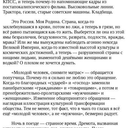
КПСС, и теперь почему-то напоминающие кадры из
постапокалипсического фильма. Высоковольные линии.
Трактора, газели, старые советские машины. Кладбища.
Это Россия. Моя Родина. Страна, когда-то
захлебнувшаяся в крови, потом во лжи, а теперь в грязи, но
всё равно пытающаяся как-то жить. Выберется ли она из этой
ямы безразличия, бездуховности, разврата, подлости, вражды,
мрака? Или же мы вынуждены наблюдать агонию некогда
Великой Империи, когда-то известной высотой культуры и
космических достижений, а теперь — разрушенной страны с
нищими людьми, знаменитой дешёвыми женщинами и
водкой? О плохом не хочется думать.
«Молодой человек, снимите матрас» — обращается
попутчица. Почему-то я сильно не люблю это обращение.
Когда-то благородных «сударей» и «господ» заменили
панибратскими «гражданами» и «товарищами», а потом и
пренебрежительно-пролетарскими «мужчинами» и
«женщинами». Изменение общепринятого обращения —
наглядная иллюстрация культурной трансформации
общества. Тем не менее, тот факт, что в чьих-то глазах я всё
ещё «молодой человек», а не «мужчина», безмерно радует.
Ночь в поезде — странное время. Дремота, вызванная