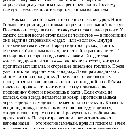
определяющим условием стала рентабельность. Поэтому
поезд зачастую становится единственным вариантом.
Вокзал — место с какой-то специфической аурой. Нигде
больше не происходит столько встреч и расставаний, как тут.
Поэтому он всегда вызывает какую-то печальную тревогу. У
самого здания всегда стоят ряды из таксистов — в провинции
они ездят на стареньких «ладах» или «волгах». Внутри —
привычные гам и суета. Народ сидит на сумках, стоит в
очередях к билетным кассам, читает табло расписанием. Ты
выходишь на перрон и вдыхаешь знакомый с детства
«железнодорожный запах» — так пахнет креозот, которым
пропитывают шпалы, и сгоревшее дизельное топливо. Поезд
уже стоит, на перроне много народу. Люди разговаривают,
обнимаются на прощание. Двое каких-то влюблённых
прощаются так, словно делают это в последний раз. Тебя же
никто не провожает, поэтому ты сразу показываешь
проводнику билет и проходишь в вагон. Если сумка на
колёсах, она всегда цепляется за ковёр. Протискиваешься
через коридор, находишь своё место или своё купе. Кладёшь
вещи под полку, снимаешь верхнюю одежду, садишься,
отодвигаешь шторку на окне. Проверяешь на мобильнике
время, ждёшь. Перед отправлением локомотив толкает
вагоны назад — это многие замечали, вряд ли понимая, зачем
это делается — ответ можно найти в школьном учебнике по