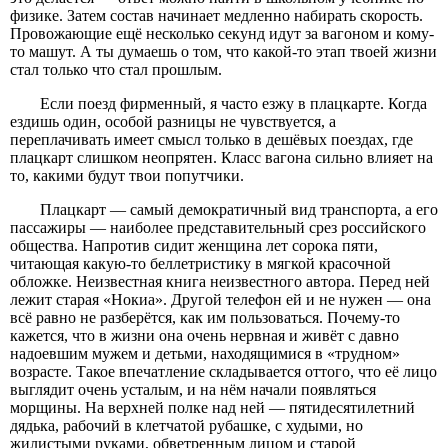
физике. Затем состав начинает медленно набирать скорость.
Провожающие ещё несколько секунд идут за вагоном и кому-
то машут. А ты думаешь о том, что какой-то этап твоей жизни
стал только что стал прошлым.
Если поезд фирменный, я часто езжу в плацкарте. Когда
ездишь один, особой разницы не чувствуется, а
переплачивать имеет смысл только в дешёвых поездах, где
плацкарт слишком неопрятен. Класс вагона сильно влияет на
то, какими будут твои попутчики.
Плацкарт — самый демократичный вид транспорта, а его
пассажиры — наиболее представительный срез российского
общества. Напротив сидит женщина лет сорока пяти,
читающая какую-то беллетристику в мягкой красочной
обложке. Неизвестная книга неизвестного автора. Перед ней
лежит старая «Нокиа». Другой телефон ей и не нужен — она
всё равно не разберётся, как им пользоваться. Почему-то
кажется, что в жизни она очень нервная и живёт с давно
надоевшим мужем и детьми, находящимися в «трудном»
возрасте. Такое впечатление складывается оттого, что её лицо
выглядит очень усталым, и на нём начали появляться
морщины. На верхней полке над ней — пятидесятилетний
дядька, рабочий в клетчатой рубашке, с худыми, но
жилистыми руками, обветренным лицом и старой