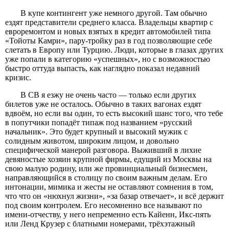
В купе контингент уже немного другой. Там обычно
ездят представители среднего класса. Владельцы квартир с
евроремонтом и новых взятых в кредит автомобилей типа
«Тойоты Камри», пару-тройку раз в год позволяющие себе
слетать в Европу или Турцию. Люди, которые в глазах других
уже попали в категорию «успешных», но с возможностью
быстро оттуда выпасть, как наглядно показал недавний
кризис.
В СВ я езжу не очень часто — только если других
билетов уже не осталось. Обычно в таких вагонах ездят
вдвоём, но если вы один, то есть высокий шанс того, что тебе
в попутчики попадёт типаж под названием «русский
начальник». Это будет крупный и высокий мужик с
солидным животом, широким лицом, и довольно
специфической манерой разговора. Выживший в лихие
девяностые хозяин крупной фирмы, едущий из Москвы на
свою малую родину, или же провинциальный бизнесмен,
направляющийся в столицу по своим важным делам. Его
интонации, мимика и жесты не оставляют сомнения в том,
что что он «нюхнул жизни», «за базар отвечает», и всё держит
под своим контролем. Его несомненно все называют по
имени-отчеству, у него непременно есть Кайенн, Икс-пять
или Ленд Крузер с блатными номерами, трёхэтажный