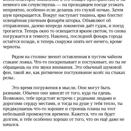
немного им сочувствуешь — на проходящем поезде уезжать
неприятно, особенно если делаешь это глухой ночью. Затем
шум прекращается. Вокруг наступает тишина, ярко блестит
освещённая уличным фонарём шторка. Объявляют об
отправлении, далеко впереди локомотив даёт гудок, и поезд
трогается. Теперь окно то освещается ярким светом, то снова
погружается в темноту. Наконец, последний фонарь города
остаётся позади, и теперь снаружи опять нет ничего, кроме
черноты.
Рядом на столике звенит оставленная в пустом чайном
стакане ложка. Что-то поскрипывает и постукивает, но ты не
обращаешь на эти звуки внимания. Это обычный шумовой
фон, такой же, как ритмичное постукивание колёс на стыках
рельс.
Это время погружения в мысли. Они могут быть
разными. Обычно они зависят от того, куда ты едешь.
Возможно, тебе предстоят встречи с родными людьми и
дорогими сердцу местами, и тогда на душе у тебя тепло, ты
предвкушаешь что-то хорошее и строишь планы на этот
небольшой промежуток времени. Кажется, что он будет
долгим, и тебе особенно хорошо от того, что он ещё даже не
начался.