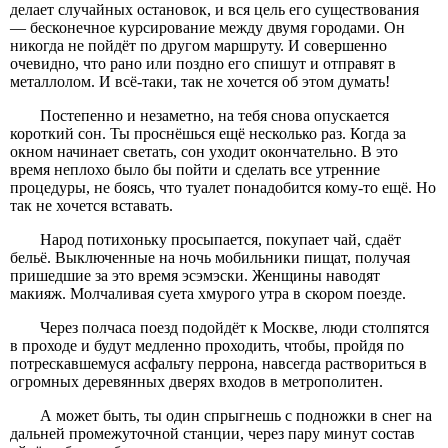
делает случайных остановок, и вся цель его существования
— бесконечное курсирование между двумя городами. Он
никогда не пойдёт по другом маршруту. И совершенно
очевидно, что рано или поздно его спишут и отправят в
металлолом. И всё-таки, так не хочется об этом думать!
Постепенно и незаметно, на тебя снова опускается
короткий сон. Ты проснёшься ещё несколько раз. Когда за
окном начинает светать, сон уходит окончательно. В это
время неплохо было бы пойти и сделать все утренние
процедуры, не боясь, что туалет понадобится кому-то ещё. Но
так не хочется вставать.
Народ потихоньку просыпается, покупает чай, сдаёт
бельё. Выключенные на ночь мобильники пищат, получая
пришедшие за это время эсэмэски. Женщины наводят
макияж. Молчаливая суета хмурого утра в скором поезде.
Через полчаса поезд подойдёт к Москве, люди столпятся
в проходе и будут медленно проходить, чтобы, пройдя по
потрескавшемуся асфальту перрона, навсегда раствориться в
огромных деревянных дверях входов в метрополитен.
А может быть, ты один спрыгнешь с подножки в снег на
дальней промежуточной станции, через пару минут состав