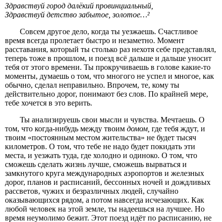
Здравствуй город далёкий провинциальный,
Здравствуй детство забытое, золотое…²
Совсем другое дело, когда ты уезжаешь. Счастливое
время всегда пролетает быстро и незаметно. Момент
расставания, который ты столько раз нехотя себе представлял,
теперь тоже в прошлом, и поезд всё дальше и дальше уносит
тебя от этого времени. Ты прокручиваешь в голове какие-то
моменты, думаешь о том, что многого не успел и многое, как
обычно, сделал неправильно. Впрочем, те, кому ты
действительно дорог, понимают без слов. По крайней мере,
тебе хочется в это верить.
Ты анализируешь свои мысли и чувства. Мечтаешь. О
том, что когда-нибудь между твоим
домом,
где тебя ждут, и
твоим «постоянным местом жительства» не будет тысяч
километров. О том, что тебе не надо будет покидать эти
места, и уезжать туда, где холодно и одиноко. О том, что
сможешь сделать жизнь лучше, сможешь вырваться и
замкнутого круга международных аэропортов и железных
дорог, планов и расписаний, бессонных ночей и дождливых
рассветов, чужих и безразличных людей, случайно
оказывающихся рядом, а потом навсегда исчезающих. Как
любой человек на этой земле, ты надеешься на лучшее. Но
время неумолимо бежит. Этот поезд идёт по расписанию, не