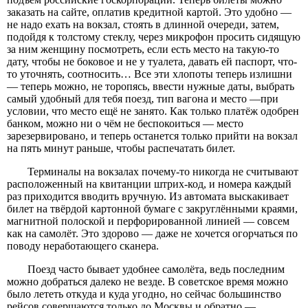
заказать на сайте, оплатив кредитной картой. Это удобно —
не надо ехать на вокзал, стоять в длинной очереди, затем,
подойдя к толстому стеклу, через микрофон просить сидящую
за ним женщину посмотреть, если есть место на такую-то
дату, чтобы не боковое и не у туалета, давать ей паспорт, что-
то уточнять, соотносить… Все эти хлопоты теперь излишни
— теперь можно, не торопясь, ввести нужные даты, выбрать
самый удобный для тебя поезд, тип вагона и место —при
условии, что место ещё не занято. Как только платёж одобрен
банком, можно ни о чём не беспокоиться — место
зарезервировано, и теперь останется только прийти на вокзал
на пять минут раньше, чтобы распечатать билет.
Терминалы на вокзалах почему-то никогда не считывают
расположенный на квитанции штрих-код, и номера каждый
раз приходится вводить вручную. Из автомата выскакивает
билет на твёрдой картонной бумаге с закруглёнными краями,
магнитной полоской и перфорированной линией — совсем
как на самолёт. Это здорово — даже не хочется огорчаться по
поводу неработающего сканера.
Поезд часто бывает удобнее самолёта, ведь последним
можно добраться далеко не везде. В советское время можно
было лететь откуда и куда угодно, но сейчас большинство
рейсов совершаются только до Москвы и обратно —