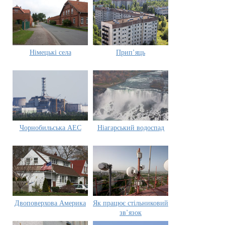
Німецькі села
Прип’яць
Чорнобильська АЕС
Ніагарський водоспад
Двоповерхова Америка
Як працює стільниковий
зв’язок