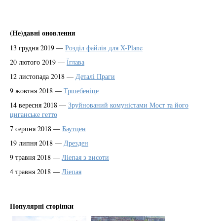
(Не)давні оновлення
13 грудня 2019 —
Розділ файлів для X-Plane
20 лютого 2019 —
Їглава
12 листопада 2018 —
Деталі Праги
9 жовтня 2018 —
Тршебеніце
14 вересня 2018 —
Зруйнований комуністами Мост та його
циганське гетто
7 серпня 2018 —
Баутцен
19 липня 2018 —
Дрезден
9 травня 2018 —
Ліепая з висоти
4 травня 2018 —
Ліепая
Популярні сторінки