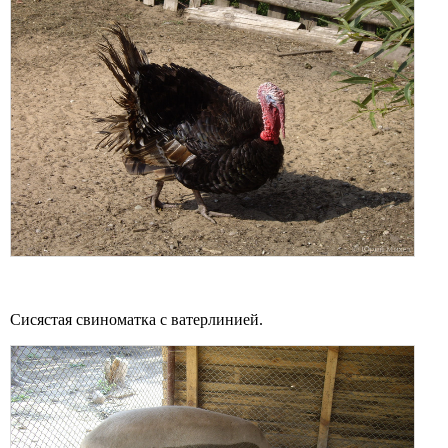
Сисястая свиноматка с ватерлинией.