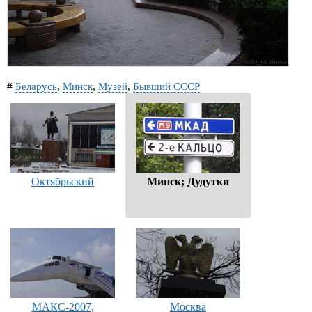
#
Беларусь
,
Минск
,
Музей
,
Бывший СССР
Октябрьский
Минск; Дудутки
МАКС-2007,
Москва