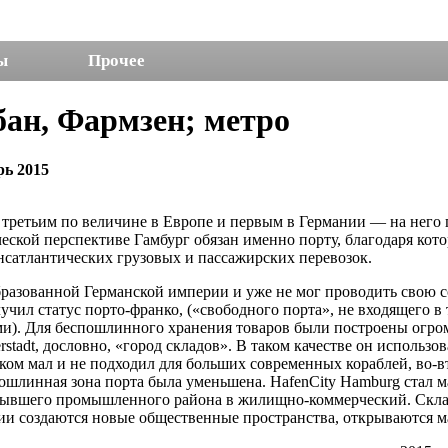
ы
Прочее
бан, Фармзен; метро
рь 2015
 третьим по величине в Европе и первым в Германии — на него п
ческой перспективе Гамбург обязан именно порту, благодаря ко
нсатлантических грузовых и пассажирских перевозок.
образованной Германской империи и уже не мог проводить сво
учил статус порто-франко, («свободного порта», не входящего в
ми). Для беспошлинного хранения товаров были построены огро
tadt, дословно, «город складов». В таком качестве он использов
шком мал и не подходил для больших современных кораблей, во-в
спошлинная зона порта была уменьшена. HafenCity Hamburg стал
е бывшего промышленного района в жилищно-коммерческий. Скл
ии создаются новые общественные пространства, открываются ма