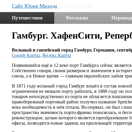
Сайт Юрия Михеда
(a.k.a. juras14)
Путешествия
Рассказы
Перевод
Гамбург. ХафенСити, Репер
Вольный и ганзейский город Гамбург, Германия, сентяб
Google Карты
,
Яндекс.Карты
Появившийся ещё в 12 веке порт Гамбурга сейчас является
Собственно говоря, своим размером и значением в истори
союза, а в Новое время — главным европейских хабом тра
В 1871 году вольный город Гамбург вошёл в состав ново
ограничения не мешали порту работать, в 1888 году он пол
товаров непосредственно из порта не облагается пошлина
правобережный портовый район получил название Speichers
века необходимость в нём отпала. Во-первых, он был сли
пространства значимость порто-франко понизилась, и бе
реконструкции, целью которого является преобразовани
офисы, возводятся новые здания, на прилежащей территор