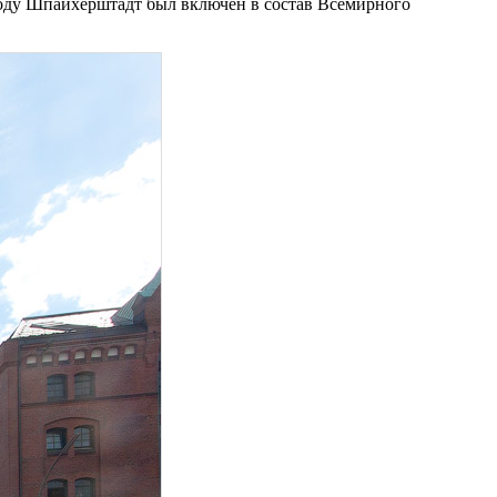
году Шпайхерштадт был включён в состав Всемирного