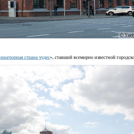
ниатюрная страна чудес
», ставший всемирно известной городск