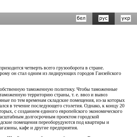
риходится четверть всего грузооборота в стране.
торому он стал одним из лидирующих городов Ганзейского
ю собственную таможенную политику. Чтобы таможенные
 таможенную территорию страны, т. е. ввоз и вывоз
мные по тем временам складские помещения, из-за которых
ался в течение последующего столетия. Однако, к концу 20
торых, с созданием единого европейского экономического
 масштабным долгосрочным проектом городской
адские помещения переоборудуются под квартиры и
газины, кафе и другие предприятия.