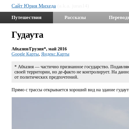
Сайт Юрия Михеда
(a.k.a. juras14)
Путешествия
Рассказы
Перевод
Гудаута
Абхазия/Грузия*, май 2016
Google Карты
,
Яндекс.Карты
* Абхазия — частично признанное государство. Подавляю
своей территории, но де-факто не контролирует. На дан
от политических предпочтений.
Прямо с трассы открывается хороший вид на здание гудаутс