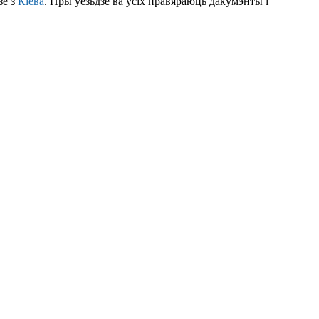
зе з
Кіева
. Пры ўезьдзе ва ўсіх правяраюць дакумэнты і