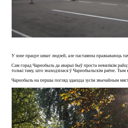
У зоне працуе шмат людзей, але пастаянна пражываюць там 
Сам горад Чарнобыль да аварыі быў проста невялікім райц
толькі таму, што знаходзілася ў Чарнобыльскім раёне. Тым 
Чарнобыль на першы погляд здаецца зусім звычайным мяс