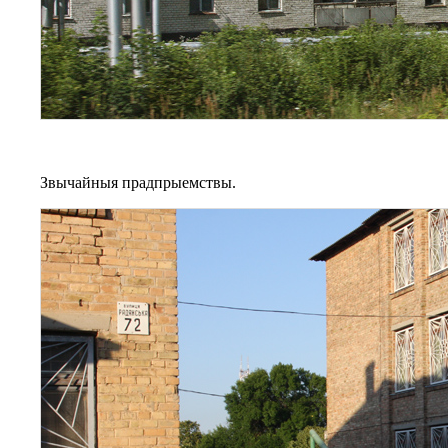
Звычайныя прадпрыемствы.