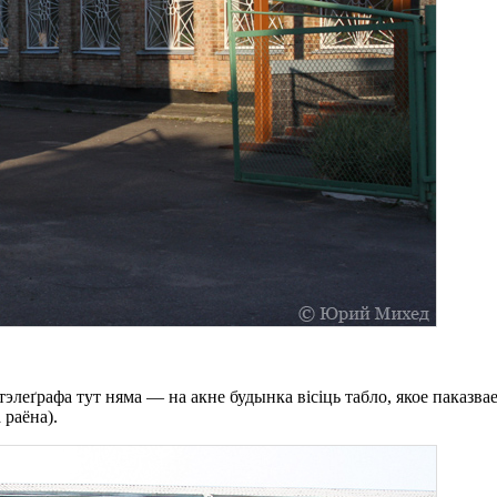
элеґрафа тут няма — на акне будынка вісіць табло, якое паказва
 раёна).