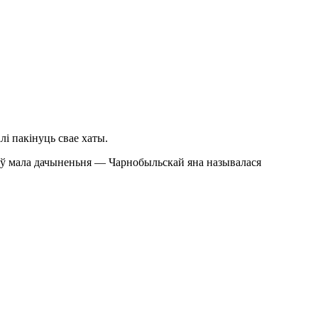
і пакінуць свае хаты.
меў мала дачыненьня — Чарнобыльскай яна называлася