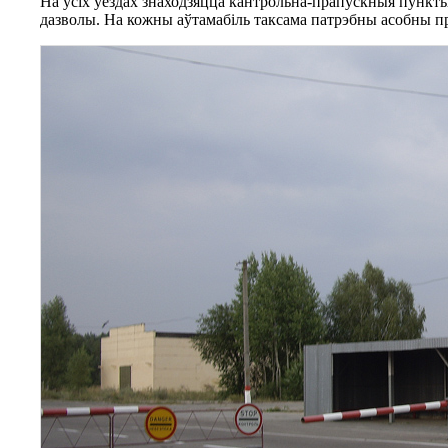
На ўсіх ўездах знаходзяцца кантрольна-прапускныя пункты
дазволы. На кожны аўтамабіль таксама патрэбны асобны п