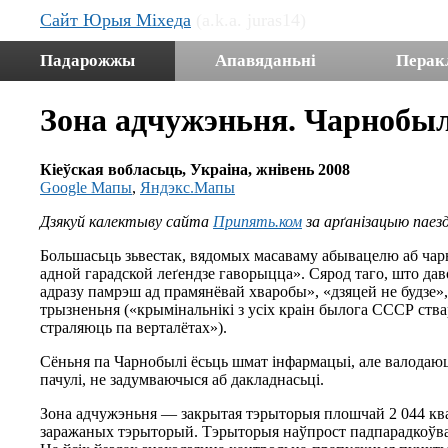
Сайт Юрыя Міхеда
(a.k.a. juras14)
Падарожжы
Апавяданьні
Перак
Зона адчужэньня. Чарнобыл
Кіеўская вобласьць, Украіна, жнівень 2008
Google Мапы
,
Яндэкс.Мапы
Дзякуй калектыву сайта
Припять.ком
за арґанізацыю паезд
Большасьць зьвестак, вядомых масаваму абывацелю аб чарно
адной гарадской леґендзе гаворыцца». Сярод таго, што да
адразу памрэш ад прамянёвай хваробы», «дзяцей не будзе»,
трызненьня («крымінальнікі з усіх краін былога СССР ствар
страляюць па верталётах»).
Сёньня па Чарнобылі ёсьць шмат інфармацыі, але валодаюць
пачулі, не задумваючыся аб дакладнасьці.
Зона адчужэньня — закрытая тэрыторыя плошчай 2 044 квад
заражаных тэрыторый. Тэрыторыя наўпрост падпарадкоўвае