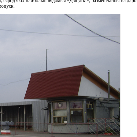
, сярод якіх найбольш вядомыя «Дзіцяткі», размешчаныя на даро
ропуск.