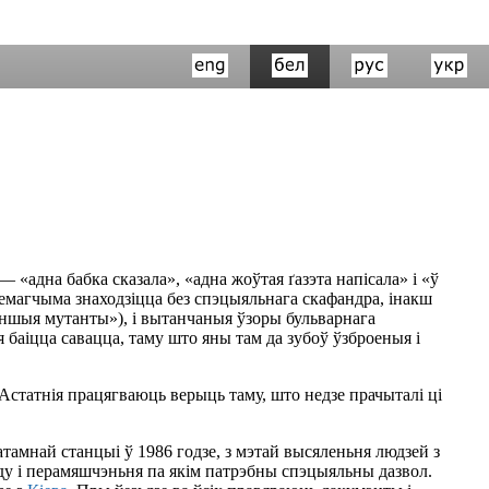
«адна бабка сказала», «адна жоўтая ґазэта напісала» і «ў
емагчыма знаходзіцца без спэцыяльнага скафандра, інакш
 іншыя мутанты»), і вытанчаныя ўзоры бульварнага
 баіцца савацца, таму што яны там да зубоў ўзброеныя і
Астатнія працягваюць верыць таму, што недзе прачыталі ці
амнай станцыі ў 1986 годзе, з мэтай высяленьня людзей з
у і перамяшчэньня па якім патрэбны спэцыяльны дазвол.