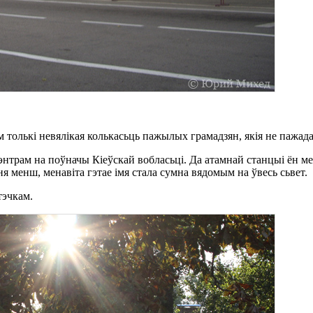
толькі невялікая колькасьць пажылых грамадзян, якія не пажадал
энтрам на поўначы Кіеўскай вобласьці. Да атамнай станцыі ён 
ня менш, менавіта гэтае імя стала сумна вядомым на ўвесь сьвет.
тэчкам.