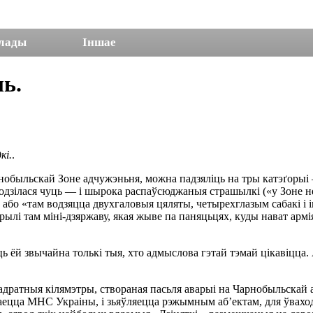
лады
Іншае
ь.
кі.
.
быльскай Зоне адчужэньня, можна падзяліць на тры катэґорыі — 
водзілася чуць — і шырока распаўсюджаныя страшылкі («у Зоне н
 або «там водзяцца двухгаловыя цяляты, четырехглазым сабакі і
ылі там міні-дзяржаву, якая жыве па паняцьцях, куды нават армія
 ёй звычайна толькі тыя, хто адмыслова гэтай тэмай цікавіцца. 
ратныя кілямэтры, створаная пасьля аварыі на Чарнобыльскай ат
цца МНС Украіны, і зьяўляецца рэжымным аб’ектам, для ўваход