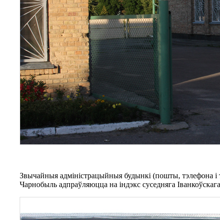
Звычайныя адміністрацыйныя будынкі (пошты, тэлефона і т
Чарнобыль адпраўляюцца на індэкс суседняга Іванкоўскага