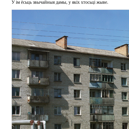
У ім ёсьць звычайныя дамы, у якіх хтосьці жыве.