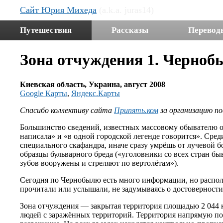
Сайт Юрия Михеда
(a.k.a. juras14)
Путешествия
Рассказы
Перевод
Зона отчуждения 1. Черноб
Киевская область, Украина, август 2008
Google Карты
,
Яндекс.Карты
Спасибо коллективу сайта
Припять.ком
за организацию по
Большинство сведений, известных массовому обывателю о 
написала» и «в одной городской легенде говорится». Сре
специального скафандра, иначе сразу умрёшь от лучевой бо
образцы бульварного бреда («уголовники со всех стран бы
зубов вооружены и стреляют по вертолётам»).
Сегодня по Чернобылю есть много информации, но располаг
прочитали или услышали, не задумываясь о достоверности
Зона отчуждения — закрытая территория площадью 2 044 к
людей с заражённых территорий. Территория напрямую по