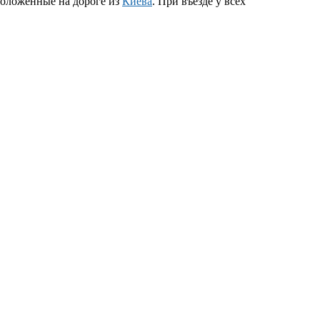
положенные на дороге из
Киева
. При въезде у всех