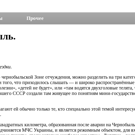
ы
Прочее
ыль.
ездки
.
чернобыльской Зоне отчуждения, можно разделить на три катего
ди того, что приходилось слышать — и широко распространённые
лезни», «детей не будет», или «там водятся двухголовые телята
вшего СССР создали там живущее по понятиям мини-государство,
ают ей обычно только те, кто специально этой темой интересуе
.
вадратных километра, образованная после аварии на Чернобыльс
дчиняется МЧС Украины, и является режимным объектом, для в