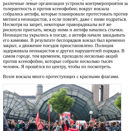
различные левые организации устроили контрмероприятия за
толерантность и против ксенофобии; вокруг вокзала
собрались антифа, которые планировали протестовать против
митинга неонацистов, а если повезёт, даже с ними подраться.
Несмотря на запрет, некоторые праворадикалы всё же
рискнули приехать, между ними и антифа начались стычки.
Неонацисты укрылись в поезде, а антифа начали закидывать
его камнями. В результате беспорядков вокзал был временно
закрыт, а движение поездов приостановлено. Полиция
задерживала неонацистов и других нарушителей порядка. В
самом городе, тем временем, проходило несколько акций
против ксенофобии, которые собрали несколько тысяч
человек. Я прошёлся по центру, чтобы их посмотреть.
Возле вокзала много протестующих с красными флагами.