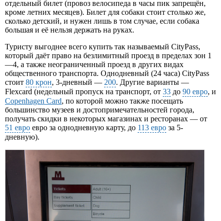
отдельный билет (провоз велосипеда в часы пик запрещён,
кроме летних месяцев). Билет для собаки стоит столько же,
сколько детский, и нужен лишь в том случае, если собака
большая и её нельзя держать на руках.
Туристу выгоднее всего купить так называемый CityPass,
который даёт право на безлимитный проезд в пределах зон 1
—4, а также неограниченный проезд в других видах
общественного транспорта. Однодневный (24 часа) CityPass
стоит
80 крон
, 3-дневный —
200
. Другие варианты —
Flexcard (недельный пропуск на транспорт, от
33
до
90 евро
, и
Copenhagen Card
, по которой можно также посещать
большинство музеев и достопримечательностей города,
получать скидки в некоторых магазинах и ресторанах — от
51 евро
евро за однодневную карту, до
113 евро
за 5-
дневную).