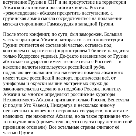
вступление Грузии в СНГ и на присутствие на территории
Абхазской автономии российских войск. Россия
«рекомендовала» абхазам прекратить наступление, а
грузинская армия смогла сосредоточиться на подавлении
мятежа сторонников Гамсахурдия в западной Грузии.
После этого конфликт, по сути, был заморожен. Большая
часть территория Абхазии, которая согласно конституции
Грузии считается её составной частью, осталась под
контролем сепаратистов (под контролем Тбилиси находится
только Кодорское ущелье). Де-факто независимое от Грузии
абхазское государство имеет тесные связи с Россией — в
качестве валюты используется российский рубль,
подавляющее большинство населения помимо абхазского
имеет также российский паспорт, практически всё, от
униформы и окраски машин экстренных служб до
законодательства сделано по подобию России, политику
Абхазии во многом определяют российские кураторы.
Независимость Абхазии признают только Россия, Венесуэла
(с подачи Уго Чавеса), Никарагуа и несколько никому
неизвестных крошечных островных государств, понятия не
имеющих, где находится Абхазия, но за такое признание что-
то получивших (примечательно, что спустя пару лет они своё
признание отозвали). Все остальные страны считают её
частью Грузии.