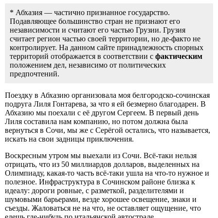
* Абхазия — частично признанное государство.
Подавляющее большинство стран не признают его
независимости и считают его частью Грузии. Грузия
считает регион частью своей территории, но де-факто не
контролирует. На данном сайте принадлежность спорных
территорий отображается в соответствии с
фактическим
положением дел, независимо от политических
предпочтений.
Поездку в Абхазию организовала моя белгородско-сочинская
подруга Лиля Гонтарева, за что я ей безмерно благодарен. В
Абхазию мы поехали с её другом Сергеем. В первый день
Лиля составила нам компанию, но потом должна была
вернуться в Сочи, мы же с Серёгой остались, что называется,
искать на свои задницы приключения.
Воскресным утром мы выехали из Сочи. Всё-таки нельзя
отрицать, что из 50 миллиардов долларов, выделенных на
Олимпиаду, какая-то часть всё-таки ушла на что-то нужное и
полезное. Инфраструктура в Сочинском районе близка к
идеалу: дороги ровные, с разметкой, разделителями и
шумовыми барьерами, везде хорошее освещение, знаки и
съезды. Жаловаться не на что, не оставляет ощущение, что
едешь где-нибудь по итальянской автостраде.