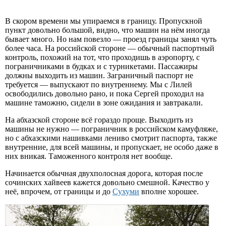
В скором времени мы упираемся в границу. Пропускной
пункт довольно большой, видно, что машин на нём иногда
бывает много. Но нам повезло — проезд границы занял чуть
более часа. На российской стороне — обычный паспортный
контроль, похожий на тот, что проходишь в аэропорту, с
пограничниками в будках и с турникетами. Пассажиры
должны выходить из машин. Заграничный паспорт не
требуется — выпускают по внутреннему. Мы с Лилей
освободились довольно рано, и пока Сергей проходил на
машине таможню, сидели в зоне ожидания и завтракали.
На абхазской стороне всё гораздо проще. Выходить из
машины не нужно — пограничник в российском камуфляже,
но с абхазскими нашивками лениво смотрит паспорта, также
внутренние, для всей машины, и пропускает, не особо даже в
них вникая. Таможенного контроля нет вообще.
Начинается обычная двухполосная дорога, которая после
сочинских хайвеев кажется довольно смешной. Качество у
неё, впрочем, от границы и до
Сухуми
вполне хорошее.