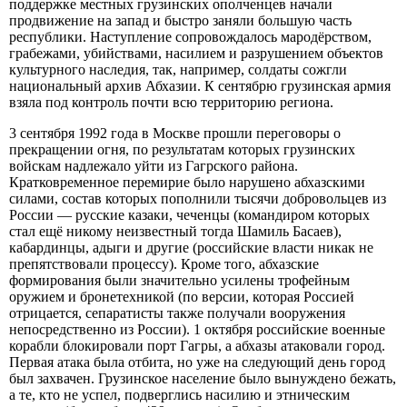
поддержке местных грузинских ополченцев начали
продвижение на запад и быстро заняли большую часть
республики. Наступление сопровождалось мародёрством,
грабежами, убийствами, насилием и разрушением объектов
культурного наследия, так, например, солдаты сожгли
национальный архив Абхазии. К сентябрю грузинская армия
взяла под контроль почти всю территорию региона.
3 сентября 1992 года в Москве прошли переговоры о
прекращении огня, по результатам которых грузинских
войскам надлежало уйти из Гагрского района.
Кратковременное перемирие было нарушено абхазскими
силами, состав которых пополнили тысячи добровольцев из
России — русские казаки, чеченцы (командиром которых
стал ещё никому неизвестный тогда Шамиль Басаев),
кабардинцы, адыги и другие (российские власти никак не
препятствовали процессу). Кроме того, абхазские
формирования были значительно усилены трофейным
оружием и бронетехникой (по версии, которая Россией
отрицается, сепаратисты также получали вооружения
непосредственно из России). 1 октября российские военные
корабли блокировали порт Гагры, а абхазы атаковали город.
Первая атака была отбита, но уже на следующий день город
был захвачен. Грузинское население было вынуждено бежать,
а те, кто не успел, подверглись насилию и этническим