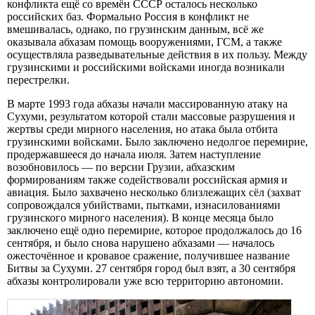
конфликта ещё со времён СССР осталось несколько
российских баз. Формально Россия в конфликт не
вмешивалась, однако, по грузинским данным, всё же
оказывала абхазам помощь вооружениями, ГСМ, а также
осуществляла разведывательные действия в их пользу. Между
грузинскими и российскими войсками иногда возникали
перестрелки.
В марте 1993 года абхазы начали массированную атаку на
Сухуми, результатом которой стали массовые разрушения и
жертвы среди мирного населения, но атака была отбита
грузинскими войсками. Было заключено недолгое перемирие,
продержавшееся до начала июля. Затем наступление
возобновилось — по версии Грузии, абхазским
формированиям также содействовали российская армия и
авиация. Было захвачено несколько близлежащих сёл (захват
сопровождался убийствами, пытками, изнасилованиями
грузинского мирного населения). В конце месяца было
заключено ещё одно перемирие, которое продолжалось до 16
сентября, и было снова нарушено абхазами — началось
ожесточённое и кровавое сражение, получившее название
Битвы за Сухуми. 27 сентября город был взят, а 30 сентября
абхазы контролировали уже всю территорию автономии.