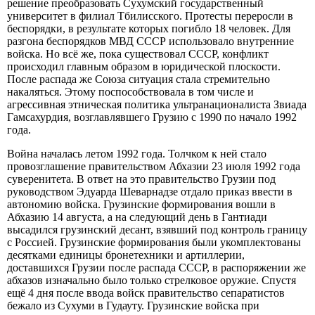
решение преобразовать Сухумский государственный
университет в филиал Тбилисского. Протесты переросли в
беспорядки, в результате которых погибло 18 человек. Для
разгона беспорядков МВД СССР использовало внутренние
войска. Но всё же, пока существовал СССР, конфликт
происходил главным образом в юридической плоскости.
После распада же Союза ситуация стала стремительно
накаляться. Этому поспособствовала в том числе и
агрессивная этническая политика ультранационалиста Звиада
Гамсахурдия, возглавлявшего Грузию с 1990 по начало 1992
года.
Война началась летом 1992 года. Толчком к ней стало
провозглашение правительством Абхазии 23 июля 1992 года
суверенитета. В ответ на это правительство Грузии под
руководством Эдуарда Шеварнадзе отдало приказ ввести в
автономию войска. Грузинские формирования вошли в
Абхазию 14 августа, а на следующий день в Гантиади
высадился грузинский десант, взявший под контроль границу
с Россией. Грузинские формирования были укомплектованы
десятками единицы бронетехники и артиллерии,
доставшихся Грузии после распада СССР, в распоряжении же
абхазов изначально было только стрелковое оружие. Спустя
ещё 4 дня после ввода войск правительство сепаратистов
бежало из Сухуми в Гудауту. Грузинские войска при