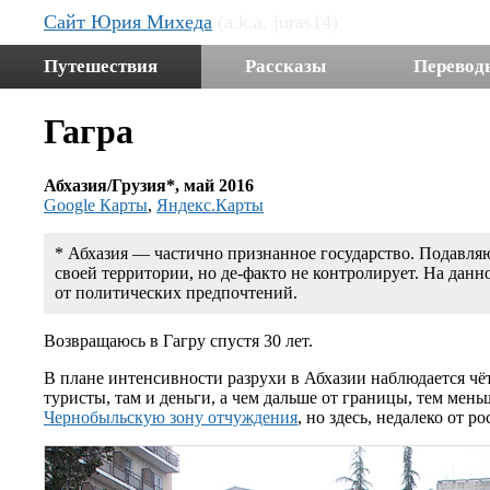
Сайт Юрия Михеда
(a.k.a. juras14)
Путешествия
Рассказы
Перевод
Гагра
Абхазия/Грузия*, май 2016
Google Карты
,
Яндекс.Карты
* Абхазия — частично признанное государство. Подавляю
своей территории, но де-факто не контролирует. На дан
от политических предпочтений.
Возвращаюсь в Гагру спустя 30 лет.
В плане интенсивности разрухи в Абхазии наблюдается чёт
туристы, там и деньги, а чем дальше от границы, тем меньш
Чернобыльскую зону отчуждения
, но здесь, недалеко от 