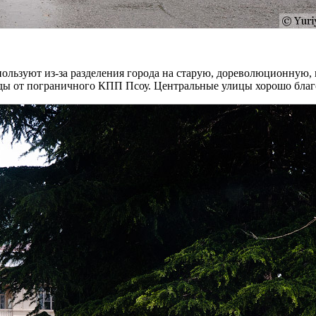
ользуют из-за разделения города на старую, дореволюционную, 
зды от пограничного КПП Псоу. Центральные улицы хорошо благ