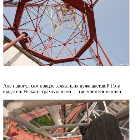
Але навогул сам працэс залязаньня дужа даставіў. Гэта
выдатна. Ніякай страхоўкі няма — трымайцеся мацней.