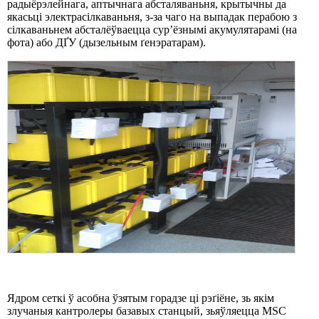
радыёрэлейнага, аптычнага абсталяваньня, крытычны да
якасьці электрасілкаваньня, з-за чаго на выпадак перабою з
сілкаваньнем абсталёўваецца сур’ёзнымі акумулятарамі (на
фота) або ДҐУ (дызельным ґенэратарам).
Ядром сеткі ў асобна ўзятым горадзе ці рэґіёне, зь якім
злучаныя кантролеры базавых станцый, зьяўляецца MSC