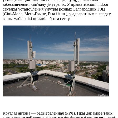
забесьпячэньня сыґналу ўнутры іх. У прыватнасьці, indoor-
сэктары ўстаноўленыя ўнутры розных Белгародзкіх ГЗЦ
(Сіці-Моле, Меґа-Ґрыне, Рыа і інш.), у адваротным выпадку
вашы мабільнікі не лавiлi б там сетку.
Круглая антэна — радыёрэлейная (РРЛ). Пры дапамозе такіх
антэн ажыцьцяўляецца сувязь паміж базавымі станцыямі, калі