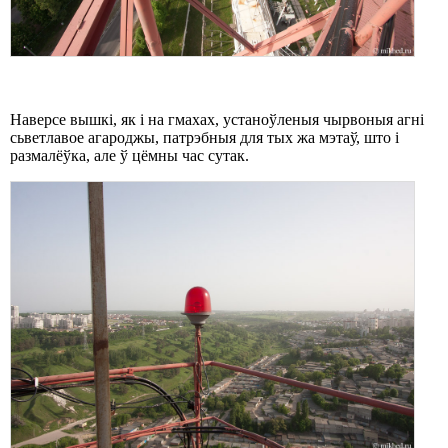
Наверсе вышкі, як і на гмахах, устаноўленыя чырвоныя агні
сьветлавое агароджы, патрэбныя для тых жа мэтаў, што і
размалёўка, але ў цёмны час сутак.