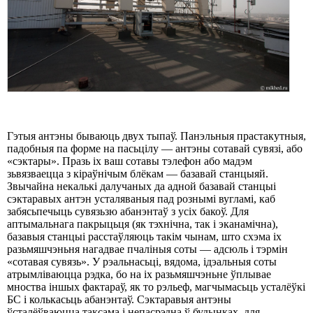
Гэтыя антэны бываюць двух тыпаў. Панэльныя прастакутныя,
падобныя па форме на пасьцілу — антэны сотавай сувязі, або
«сэктары». Празь іх ваш сотавы тэлефон або мадэм
зьвязваецца з кіраўнічым блёкам — базавай станцыяй.
Звычайна некалькі далучаных да адной базавай станцыі
сэктаравых антэн усталяваныя пад рознымі вугламі, каб
забясьпечыць сувязьзю абанэнтаў з усіх бакоў. Для
аптымальнага пакрыцьця (як тэхнічна, так і эканамічна),
базавыя станцыі расстаўляюць такім чынам, што схэма іх
разьмяшчэньня нагадвае пчаліныя соты — адсюль і тэрмін
«сотавая сувязь». У рэальнасьці, вядома, ідэальныя соты
атрымліваюцца рэдка, бо на іх разьмяшчэньне ўплывае
мноства іншых фактараў, як то рэльеф, магчымасьць усталёўкі
БС і колькасьць абанэнтаў. Сэктаравыя антэны
ўсталёўваюцца таксама і непасрэдна ў будынках, для