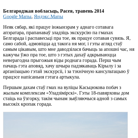
Белгародзкая вобласьць, Расея, травень 2014
Google Мапы
,
Яндэкс.Мапы
Неяк сябар, які працуе інжынэрам у аднаго сотавага
апэратара, прапанаваў зладзіць экскурсію па гмахах
Белгарада і распавесьці пра тое, як працуе сотавая сувязь. Я,
само сабой, адмовіцца ад такога ня мог, і гэты агляд стаў
самым цікавым, што мне даводзілася бачыць за апошні час, ня
кажучы ўжо пра тое, што з гэтых дахаў адкрываюцца
неверагодна прыгожыя віды роднага горада. Перш чым
пачаць гэта аповяд, хачу шчыра падзякаваць Кірылу і за
арґанізацыю гэтай экскурсіі, і за тэхнічную кансультацыю ў
працэсе напісаньня гэтага артыкула.
Першым дахам стаў гмах на вуліцы Касьцюкова побач з
жылым комплексам «Уладзімірскі». Гэты 18-павярховы дом
стаіць на ўзгорку, такім чынам зьяўляючыся адной з самых
высокіх кропак горада.