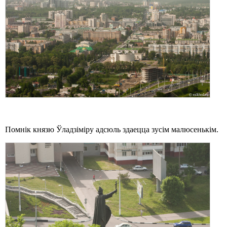
Помнік князю Ўладзіміру адсюль здаецца зусім малюсенькім.