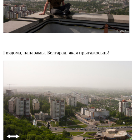
І вядома, панарамы. Белгарад, якая прыгажосьць!