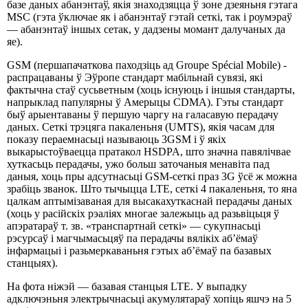
базе даных абанэнтаў, якія знаходзяцца ў зоне дзеяньня гэтага
MSC (гэта ўключае як і абанэнтаў гэтай сеткі, так і роумэраў
— абанэнтаў іншых сетак, у дадзены момант далучаных да
яе).
GSM (першапачаткова паходзіць ад Groupe Spécial Mobile) -
распрацаваны ў Эўропе стандарт мабільнай сувязі, які
фактычна стаў сусьветным (хоць існуюць і іншыя стандарты,
напрыклад папулярны ў Амерыцы CDMA). Гэты стандарт
быў арыентаваны ў першую чаргу на галасавую перадачу
даных. Сеткі трэцяга пакаленьня (UMTS), якія часам для
показу пераемнасьці называюць 3GSM і ў якіх
выкарыстоўваецца пратакол HSDPA, што значна павялічвае
хуткасьць перадачы, ужо больш заточаныя менавіта пад
даныя, хоць пры адсутнасьці GSM-сеткі праз 3G ўсё ж можна
зрабіць званок. Што тычыцца LTE, сеткі 4 пакаленьня, то яна
цалкам аптымізаваная для высакахуткаснай перадачы даных
(хоць у расійскіх рэаліях многае залежыць ад разьвіцьця ў
апэратараў т. зв. «транспартнай сеткі» — сукупнасьці
рэсурсаў і магчымасьцяў па перадачы вялікіх аб’ёмаў
інфармацыі і разьмеркаваньня гэтых аб’ёмаў па базавых
станцыях).
На фота ніжэй — базавая станцыя LTE. У выпадку
адключэньня электрычнасьці акумулятараў хопіць яшчэ на 5