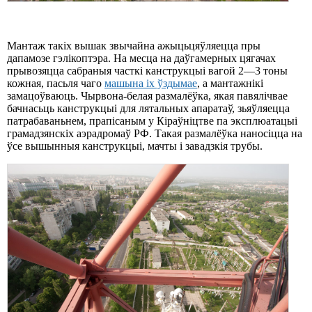
Мантаж такіх вышак звычайна ажыцьцяўляецца пры
дапамозе гэлікоптэра. На месца на даўгамерных цягачах
прывозяцца сабраныя часткі канструкцыі вагой 2—3 тоны
кожная, пасьля чаго
машына іх ўздымае
, а мантажнікі
замацоўваюць. Чырвона-белая размалёўка, якая павялічвае
бачнасьць канструкцыі для лятальных апаратаў, зьяўляецца
патрабаваньнем, прапісаным у Кіраўніцтве па эксплюатацыі
грамадзянскіх аэрадромаў РФ. Такая размалёўка наносіцца на
ўсе вышынныя канструкцыі, мачты і завадзкія трубы.