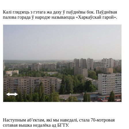
Калі глядзець з гэтага жа даху ў паўднёвы бок. Паўднёвая
палова горада ў народзе называецца «Харкаўскай гарой».
Наступным аб’ектам, які мы наведалі, стала 70-мэтровая
сотавая вышка недалёка ад БГТУ.