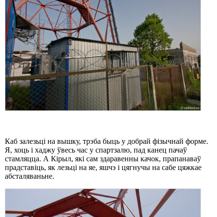
Каб залезьці на вышку, трэба быць у добрай фізычнай форме.
Я, хоць і хаджу ўвесь час у спартзалю, пад канец пачаў
стамляцца. А Кірыл, які сам здаравенны качок, прапанаваў
прадставіць, як лезьці на яе, яшчэ і цягнучы на сабе цяжкае
абсталяваньне.