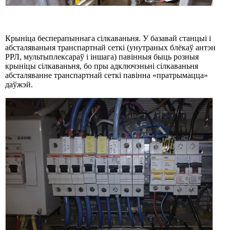
Крыніца бесперапыннага сілкаваньня. У базавай станцыі і
абсталяваньня транспартнай сеткі (унутраных блёкаў антэн
РРЛ, мультыплексараў і іншага) павінныя быць розныя
крыніцы сілкаваньня, бо пры адключэньні сілкаваньня
абсталяванне транспартнай сеткі павінна «пратрымацца»
даўжэй.