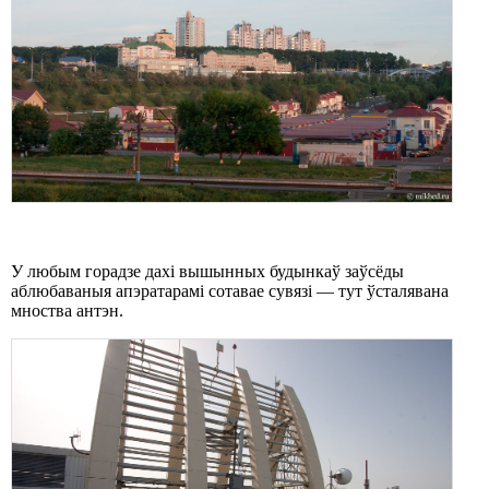
У любым горадзе дахі вышынных будынкаў заўсёды
аблюбаваныя апэратарамі сотавае сувязі — тут ўсталявана
мноства антэн.