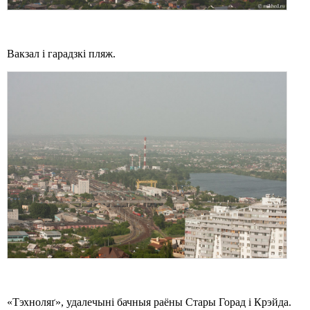
Вакзал і гарадзкі пляж.
«Тэхноляґ», удалечыні бачныя раёны Стары Горад і Крэйда.