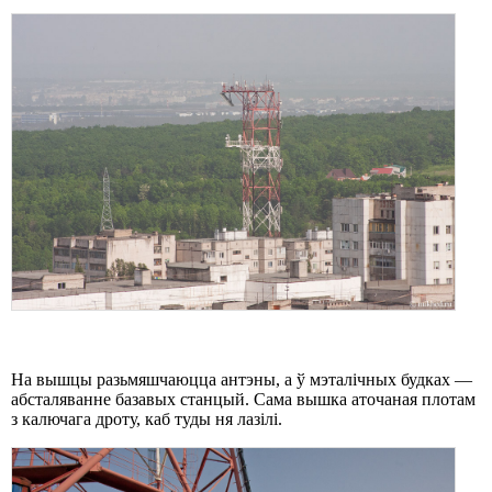
На вышцы разьмяшчаюцца антэны, а ў мэталічных будках —
абсталяванне базавых станцый. Сама вышка аточаная плотам
з калючага дроту, каб туды ня лазілі.