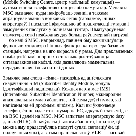
(Mobile Switching Centre, цэнтр мабільнай камутацыі) —
аўтаматычная тэлефонная станцыя або камутатар. Менавіта
MSC вызначае, куды накіроўваць званкі, а таксама
апрацоўвае званкі з вонкавых сетак (гарадзкое, іншых
апэратараў) і пасылае інфармацыю аб працягласьці гутарак і
замоўленых паслугах у білінґавы цэнтар. Шматузроўневая
структура сеткі неабходная для больш раўнамернай нагрузкі
— бо калі б MSC, напрыклад, павінен быў ажыцьцяўляць
функцыю хэндовэра і іншыя функцыі кантролера базавых
станцый, нагрузка на яго вырасла б у разы. Для пракладзеных
паміж рэґіёнамі апорных сетак выкарыстоўваюцца
оптавалакновыя кабэлі, якія дазваляюць мамэнтальна
перадаваць вялізныя патокі даных.
Звыклае вам слова «сімка» паходзіць ад анґельскага
скарачэньня SIM (Subscriber Identity Module, модуль
ідэнтыфікацыі падпісчыка). Кожная карта мае IMSI
(International Subscriber Identification Number, міжнародны
апазнавальны нумар абанэнта, той самы доўгі нумар, які
напісаны на ёй дробнымі лічбамі). Калі вы ўключаеце
тэлефон, ён перадае гэты нумар на БС, адкуль ён затым ідзе
на BSC і далей на MSC. MSC запытвае апэратарскую базу
даных (HLR) аб наяўнасьці такога абанэнта, і пра тое, ці
можна яму прадастаўляць паслугі сувязі (заплаціў ён, ці
падлучаныя яны), а затым прапісвае яго ў VLR — часовай