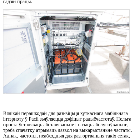
гадзін працы.
Вялікай перашкодай для разьвіцьця хуткаснага мабільнага
інтэрнэту ў Расіі зьяўляецца дэфіцыт радыёчастотаў. Нельга
проста ўсталяваць абсталяваньне і пачаць абслугоўваньне,
трэба спачатку атрымаць дазвол на выкарыстаньне частаты.
Аднак, частоты, неабходныя для разгортваньня такіх сетак,