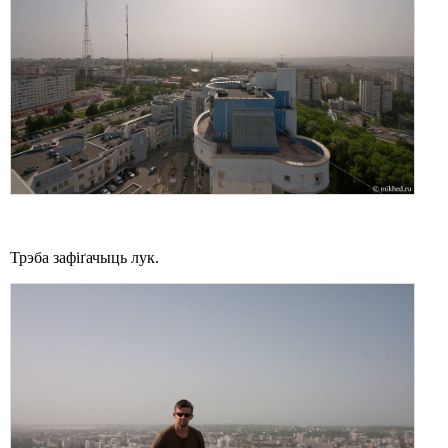
Трэба зафіґачыць лук.