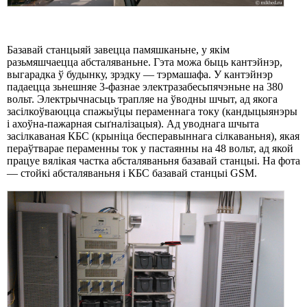
Базавай станцыяй завецца памяшканьне, у якім
разьмяшчаецца абсталяваньне. Гэта можа быць кантэйнэр,
выгарадка ў будынку, зрэдку — тэрмашафа. У кантэйнэр
падаецца зьнешняе 3-фазнае электразабесьпячэньне на 380
вольт. Электрычнасьць трапляе на ўводны шчыт, ад якога
засілкоўваюцца спажыўцы пераменнага току (кандыцыянэры
і ахоўна-пажарная сыґналізацыя). Ад уводнага шчыта
засілкаваная КБС (крыніца бесперавыннага сілкаваньня), якая
пераўтварае пераменны ток у пастаянны на 48 вольт, ад якой
працуе вялікая частка абсталяваньня базавай станцыі. На фота
— стойкі абсталяваньня і КБС базавай станцыі GSM.