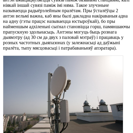
ніякай іншай сувязі паміж імі няма. Такое злучэньне
называецца радыёрэлейным пралётам. Пры ўсталёўцы 2
антэн вельмі важна, каб яны былі дакладна накіраваныя адна
на адну (гэты працэс называецца юстыроўкай), бо пры
найменшым адхіленьні сыґнал становіцца горш, памяншаючы
прапускную здольнасьць. Антэны могуць быць рознага
дыямэтру (ад 30 см да двух з паловай мэтраў) і працаваць у
розных частотных дыяпазонах (у залежнасьці ад даўжыні
пралёта, тыпу мясцовасьці і патрабаваньняў апэратара).