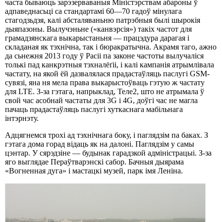
часта бываюць зарэзерваваныя Міністэрствам абароны ў
адпаведнасьці са стандартамі 60—70 гадоў мінулага
стагодзьдзя, калі абсталяваньню патрэбныя былі шырокія
дыяпазоны. Вылучэньне («канвэрсія») такіх частот для
грамадзянскага выкарыстаньня — працэдура дарагая і
складаная як тэхнічна, так і бюракратычна. Акрамя таго, ажно
да сьнежня 2013 году ў Расіі па законе частоты вылучаліся
толькі пад канкрэтныя тэхналёґіі, і калі кампанія атрымлівала
частату, на якой ёй дазвалялася прадастаўляць паслугі GSM-
сувязі, яна ня мела права выкарыстоўваць гэтую ж частату
для LTE. З-за гэтага, напрыклад, Теле2, што не атрымала ў
свой час асобнай частаты для 3G і 4G, доўгі час не магла
пачаць прадастаўляць паслугі хуткаснага мабільнага
інтэрнэту.
Адцягнемся трохі ад тэхнічнага боку, і паглядзім па баках. З
гэтага дома горад відаць як на далоні. Паглядзім у самы
цэнтар. У сярэдзіне — будынак гарадзкой адміністрацыі. З-за
яго выглядае Пераўтварэнскі сабор. Бачныя дыярама
«Вогненная дуга» і мастацкі музей, парк імя Леніна.