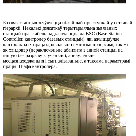
Базавая станцыя зьяўляецца ніжэйшай прыступкай у сеткавай
гіерархіі. Некалькі дзясяткаў тэрытарыяльна зьвязаных
станцый праз кабель падключаюцца да BSC (Base Station
Controller, кантролер базавых станцый), які ажыццяўляе
кантроль за іх працаздольнасьцю і многімі працэсамі, такімі
як хэндовэр (пераключэньне абанэнта з адной станцыі на
іншую без разрыву злучэньня), абнаўленьне
месцазнаходжаньня і сыґналізаваньне, а таксама парамэтрамі
працы. Шафа кантролера.