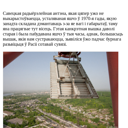
Савецкая радыёрэлейная антэна, якая цяпер ужо не
выкарыстоўваецца, усталяваная яшчэ ў 1970-я гады, якую
занадта складана дэмантаваць з-за яе вагі і габарытаў, таму
яна працягвае тут вісець. Гэтая канкрэтная вышка даволі
старая і была пабудавана яшчэ ў тыя часы, аднак, большасьць
вышак, якія нам сустракаюцца, зьявіліся ўжо падчас бурнага
разьвіцьця ў Расіі сотавай сувязі.