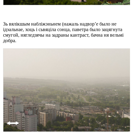
Зь вялікшым набліжэньнем (нажаль надвор’е было не
ідэальнае, хоць і сьвяціла сонца, паветра было зацягнута
смугой, нягледзячы на задраны кантраст, бачна ня вельмі
добра.