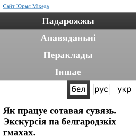
Сайт Юрыя Міхеда
Падарожжы
Апавяданьні
Пераклады
Іншае
Як працуе сотавая сувязь.
Экскурсія па белгародзкіх
гмахах.