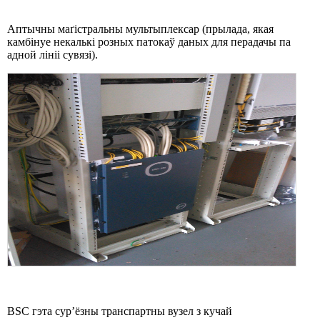
Аптычны маґістральны мультыплексар (прылада, якая
камбінуе некалькі розных патокаў даных для перадачы па
адной лініі сувязі).
BSC гэта сур’ёзны транспартны вузел з кучай