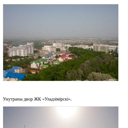
Унутраны двор ЖК «Уладзімірскі».