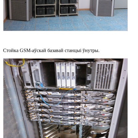
Стойка GSM-аўскай базавай станцыі ўнутры.