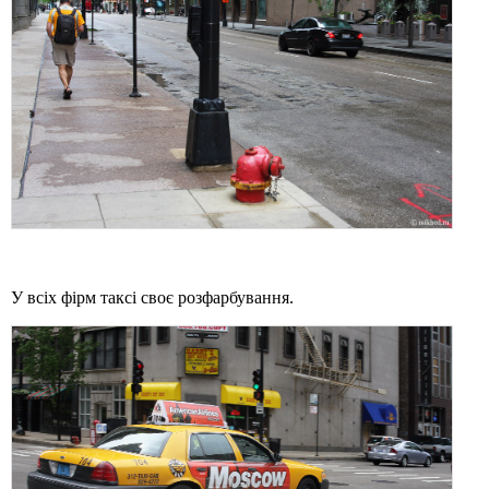
У всіх фірм таксі своє розфарбування.