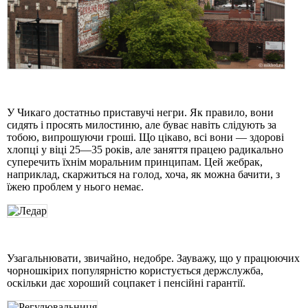
У Чикаго достатньо приставучі негри. Як правило, вони
сидять і просять милостиню, але буває навіть слідують за
тобою, випрошуючи гроші. Що цікаво, всі вони — здорові
хлопці у віці 25—35 років, але заняття працею радикально
суперечить їхнім моральним принципам. Цей жебрак,
наприклад, скаржиться на голод, хоча, як можна бачити, з
їжею проблем у нього немає.
Узагальнювати, звичайно, недобре. Зауважу, що у працюючих
чорношкірих популярністю користується держслужба,
оскільки дає хороший соцпакет і пенсійні гарантії.