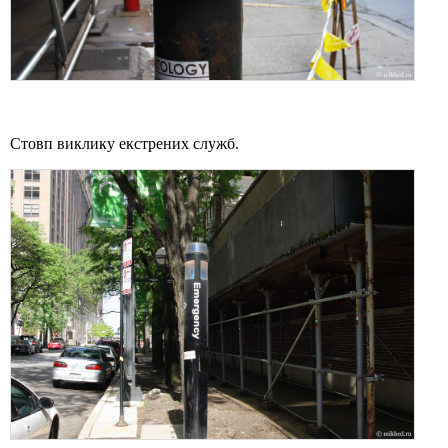
Стовп виклику екстрених служб.