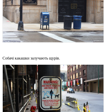
Собачі какашки залучають щурів.