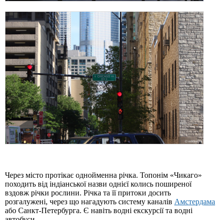
Через місто протікає однойменна річка. Топонім «Чикаго»
походить від індіанської назви однієї колись поширеної
вздовж річки рослини. Річка та її притоки досить
розгалужені, через що нагадують систему каналів
Амстердама
або Санкт-Петербурга. Є навіть водні екскурсії та водні
автобуси.