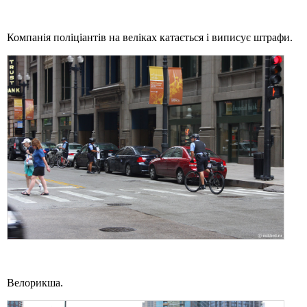
Компанія поліціантів на веліках катається і виписує штрафи.
Велорикша.