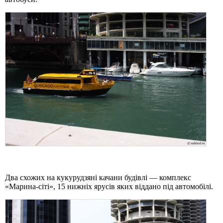
Два схожих на кукурудзяні качани будівлі — комплекс
«Марина-сіті», 15 нижніх ярусів яких віддано під автомобілі.