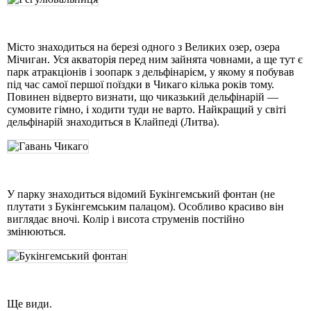
Місто знаходиться на березі одного з Великих озер, озера
Мічиган. Уся акваторія перед ним зайнята човнами, а ще тут є
парк атракціонів і зоопарк з дельфінарієм, у якому я побував
під час самої першої поїздки в Чикаго кілька років тому.
Повинен відверто визнати, що чиказький дельфінарій —
сумовите гімно, і ходити туди не варто. Найкращий у світі
дельфінарій знаходиться в Клайпеді (Литва).
У парку знаходиться відомий Букінгемський фонтан (не
плутати з Букінгемським палацом). Особливо красиво він
виглядає вночі. Колір і висота струменів постійно
змінюються.
Ще види.