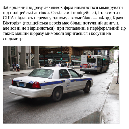
Забарвлення відразу декількох фірм намагається мімікрувати
під поліцейські автівки. Оскільки і поліцейські, і таксисти в
США віддають перевагу одному автомобілю — «Форд Краун
Вікторія» (поліцейська версія має більш потужний двигун,
але зовні не відрізняється), при попаданні в періферальний зір
таких машин щоразу мимоволі здригаєшся і косуєш на
спідометр.