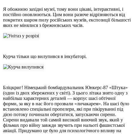
Я обожнюю західні музеї, тому вони цікаві, інтерактивні, і
постійно оновлюються. Цим вони разюче відрізняються від
покритих шаром пилу російських музеїв, експозиції більшості
яких не мінялися з брежнєвських часів.
Курча тільки що вилупився в інкубаторі.
Бліцкриг! Німецький бомбардувальник Юнкерс-87 «Штука»
(один із двох збережених у світі). З цього літака знято одну з
найбільш характерних деталей — корпус шасі обтічної
форми, за яку в нас його прозвали «личакарем». На шасі було
встановлено спеціальні пропелери, які при пікіруванні під
дією потоку починали обертатися, запускаючи сирени.
Сирени видавали той самий високий виючий звук, який у
фільмах про війну завжди звучить при нальоті фашистської
авіації. Придумано це було для психологічного впливу на