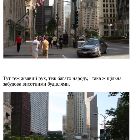
Тут теж жвавий рух, теж багато народу, і така ж щільна
забудова висотними будівлями.