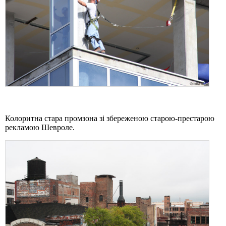
Колоритна стара промзона зі збереженою старою-престарою
рекламою Шевроле.