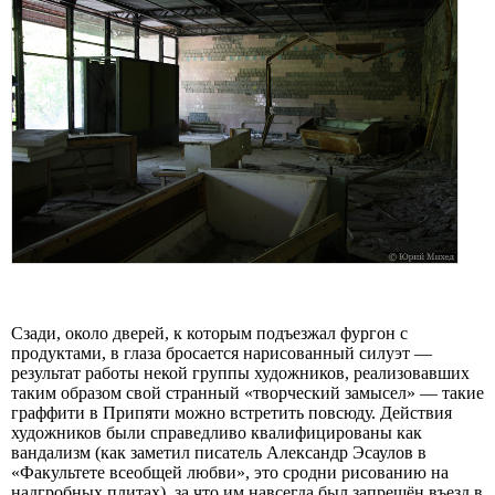
Сзади, около дверей, к которым подъезжал фургон с
продуктами, в глаза бросается нарисованный силуэт —
результат работы некой группы художников, реализовавших
таким образом свой странный «творческий замысел» — такие
граффити в Припяти можно встретить повсюду. Действия
художников были справедливо квалифицированы как
вандализм (как заметил писатель Александр Эсаулов в
«Факультете всеобщей любви», это сродни рисованию на
надгробных плитах), за что им навсегда был запрещён въезд в