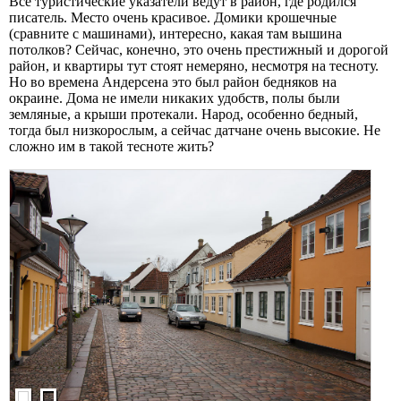
Все туристические указатели ведут в район, где родился
писатель. Место очень красивое. Домики крошечные
(сравните с машинами), интересно, какая там вышина
потолков? Сейчас, конечно, это очень престижный и дорогой
район, и квартиры тут стоят немеряно, несмотря на тесноту.
Но во времена Андерсена это был район бедняков на
окраине. Дома не имели никаких удобств, полы были
земляные, а крыши протекали. Народ, особенно бедный,
тогда был низкорослым, а сейчас датчане очень высокие. Не
сложно им в такой тесноте жить?