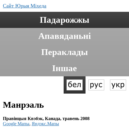
Сайт Юрыя Міхеда
Падарожжы
Апавяданьні
Пераклады
Іншае
Манрэаль
Правінцыя Квэбэк, Канада, травень 2008
Google Мапы
,
Яндэкс.Мапы