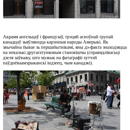
Акрамя анґельцаў і французаў, трэцяй асноўнай ґрупай
канадцаў зьяўляюцца карэнныя народы Амерыкі. Як
звычайна бывае зь першабытнікамі, яны дэ-факта знаходзяцца
на некалькі другаґатунковым становішчы (справядлівасьці
дзеля заўважу, што мужык на фатаґрафіі хутчэй
паўднёваамэрыканскі індзеец, чым канадзкі).