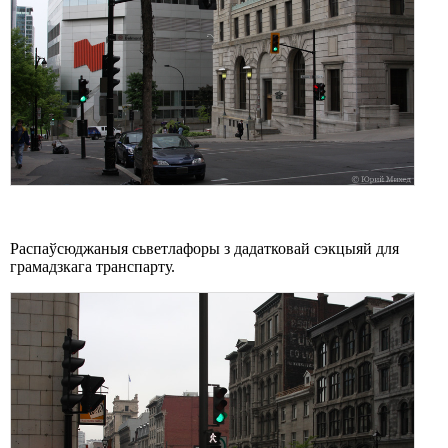
Распаўсюджаныя сьветлафоры з дадатковай сэкцыяй для
грамадзкага транспарту.