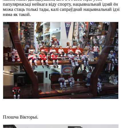
папулярнасьці нейкага віду спорту, нацыянальнай ідэяй ён
можа стаць толькі тады, калі сапраўднай нацыянальнай ідэі
няма як такой.
Плошча Вікторыі.