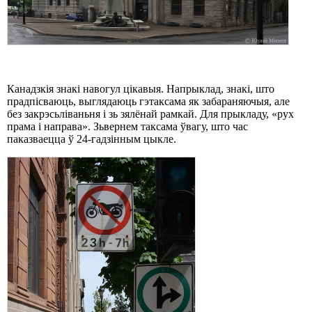
Канадзкія знакі навогул цікавыя. Напрыклад, знакі, што
прадпісваюць, выглядаюць гэтаксама як забараняючыя, але
без закрэсьліваньня і зь зялёнай рамкай. Для прыкладу, «рух
прама і направа». Зьвернем таксама ўвагу, што час
паказваецца ў 24-гадзінным цыкле.