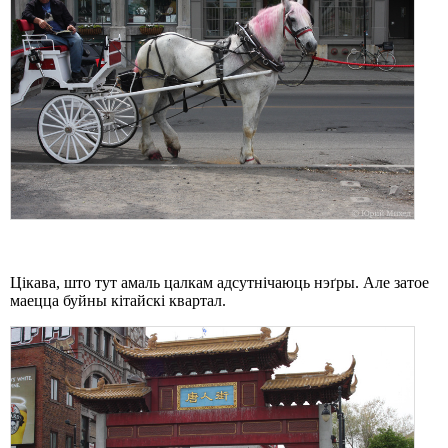
Цікава, што тут амаль цалкам адсутнічаюць нэґры. Але затое
маецца буйны кітайскі квартал.