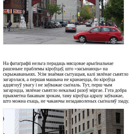
На фатаґрафіі нельга перадаць мясцовае арыґінальнае
рашэньне праблемы кіроўцаў, што «засынаюць» на
скрыжаваньнях. Усім знаёмая сытуацыя, калі зялёнае сьвятло
загарэлася, а першая машына не кранаецца, бо кіроўца
адцягнуў увагу і не заўважае сыґналь. Тут, перш чым
загарэцца, зялёнае сьвятло некалькі разоў міргае. Гэта добра
прыкметна бакавым зрокам, таму кіроўца адразу заўважае,
што можна ехаць, не чакаючы незадаволеных сыґналяў ззаду.