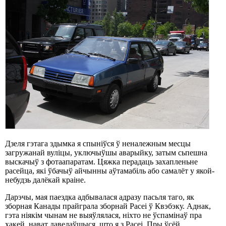
Дзеля гэтага здымка я спыніўся ў неналежным месцы
загружанай вуліцы, уключыўшы аварыйку, затым сьпешна
выскачыў з фотаапаратам. Цяжка перадаць захапленьне
расейца, які ўбачыў айчынны аўтамабіль або самалёт у якой-
небудзь далёкай краіне.
Дарэчы, мая паездка адбывалася адразу пасьля таго, як
зборная Канады прайграла зборнай Расеі ў Квэбэку. Аднак,
гэта ніякім чынам не выяўлялася, ніхто не ўспамінаў пра
хакей, нават даведаўшыся, што я з Расеі. Пры ўсёй