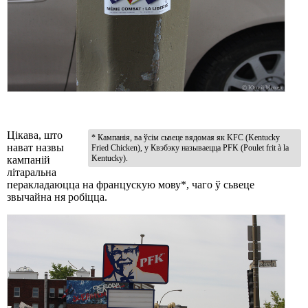
Цікава, што
* Кампанія, ва ўсім сьвеце вядомая як KFC (Kentucky
нават назвы
Fried Chicken), у Квэбэку называецца PFK (Poulet frit à la
Kentucky).
кампаній
літаральна
перакладаюцца на францускую мову*, чаго ў сьвеце
звычайна ня робіцца.