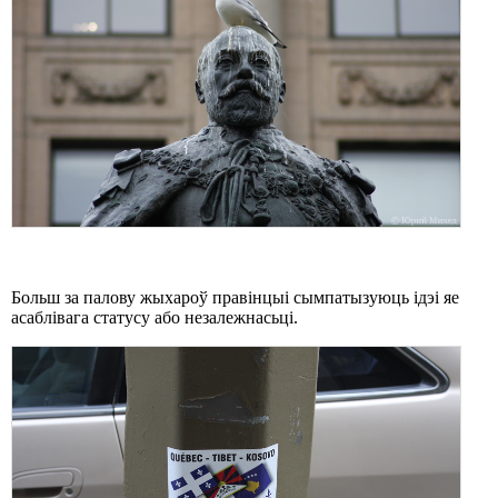
Больш за палову жыхароў правінцыі сымпатызуюць ідэі яе
асаблівага статусу або незалежнасьці.