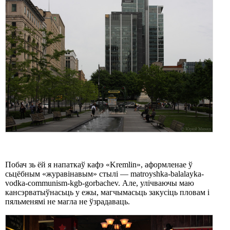
Побач зь ёй я напаткаў кафэ «Kremlin», аформленае ў
сьцёбным «журавінавым» стылі — matroyshka-balalayka-
vodka-communism-kgb-gorbachev. Але, улічваючы маю
кансэрватыўнасьць у ежы, магчымасьць закусіць пловам і
пяльменямі не магла не ўзрадаваць.