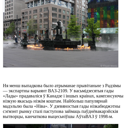
Ня менш выпадкова было атрыманае прывітаньне з Радзімы
— экспартны варыянт ВАЗ-2109. У васьмідзесятыя гады
«Лады» прадаваліся ў Канадзе і іншых краінах, кампэнсуючы
нізкую якасьць нізкім коштам. Найбольш папулярнай
мадэльлю была «Ніва». У дзевяностыя гады нізкабюджэтны
сэґмэнт рынку сталі паступова займаць паўднёвакарэйскія
вытворцы, канчаткова выцесьніўшы АўтаВАЗ ў 1998-м.