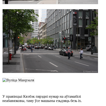
У правінцыі Квэбэк пярэдні нумар на аўтамабілі
неабавязковы, таму ўсе машыны езьдзяць безь іх.