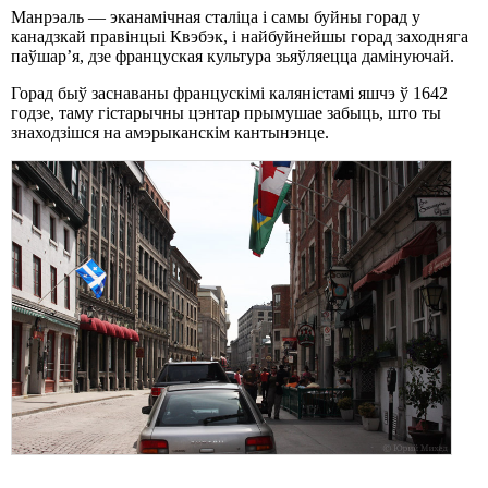
Манрэаль — эканамічная сталіца і самы буйны горад у
канадзкай правінцыі Квэбэк, і найбуйнейшы горад заходняга
паўшар’я, дзе француская культура зьяўляецца дамінуючай.
Горад быў заснаваны францускімі каляністамі яшчэ ў 1642
годзе, таму гістарычны цэнтар прымушае забыць, што ты
знаходзішся на амэрыканскім кантынэнце.