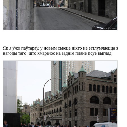
Як я ўжо паўтараў, у новым сьвеце ніхто не затлумляецца з
нагоды таго, што хмарачос на заднім плане псуе выгляд.