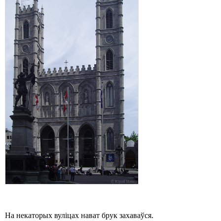
На некаторых вуліцах нават брук захаваўся.