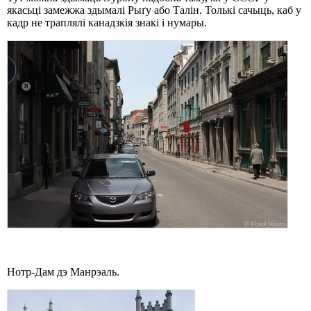
якасьці замежжа здымалі Рыґу або Талін. Толькі сачыць, каб у
кадр не траплялі канадзкія знакі і нумары.
Нотр-Дам дэ Манрэаль.