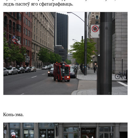
ледзь паспеў яго сфатаґрафаваць.
Конь-эма.