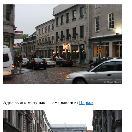
Адна зь яго мянушак — амэрыканскі
Парыж
.