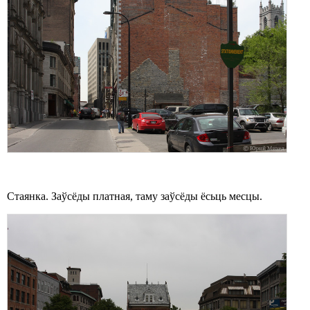
Стаянка. Заўсёды платная, таму заўсёды ёсьць месцы.