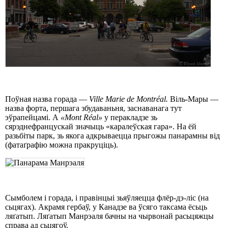
Поўная назва горада —
Ville Marie de Montréal.
Віль-Мары —
назва форта, першага збудаваньня, заснаванага тут
эўрапейцамі. А
«Mont Réal»
у перакладзе зь
сярэднефранцускай значыць «каралеўская гара». На ёй
разьбіты парк, зь якога адкрываецца прыгожы панарамны від
(фатаґрафію можна пракруціць).
Сымболем і горада, і правінцыі зьяўляецца флёр-дэ-ліс (на
сьцягах). Акрамя гербаў, у Канадзе ва ўсяго таксама ёсьць
ляґатып. Ляґатып Манрэаля бачны на чырвонай расьцяжцы
справа ад сьцягоў.