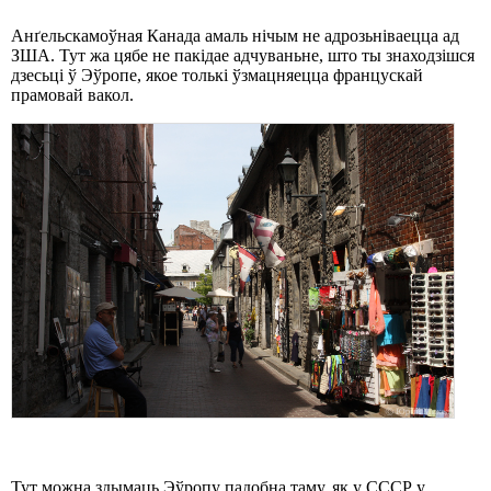
Анґельскамоўная Канада амаль нічым не адрозьніваецца ад
ЗША. Тут жа цябе не пакідае адчуваньне, што ты знаходзішся
дзесьці ў Эўропе, якое толькі ўзмацняецца францускай
прамовай вакол.
Тут можна здымаць Эўропу падобна таму, як у СССР у