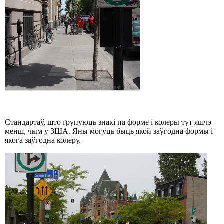
Стандартаў, што ґрупуюць знакі па форме і колеры тут яшчэ
менш, чым у ЗША. Яны могуць быць якой заўгодна формы і
якога заўгодна колеру.