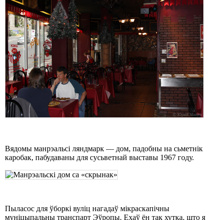
Вядомы манрэальсі ляндмарк — дом, падобны на сьметнік
каробак, пабудаваны для сусьветнай выставы 1967 году.
Пыласос для ўборкі вуліц нагадаў мікраскапічны
муніцыпальны транспарт Эўропы. Ехаў ён так хутка, што я