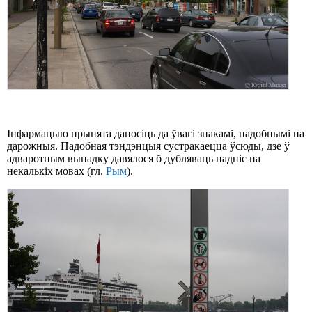
Інфармацыю прынята даносіць да ўвагі знакамі, падобнымі на
дарожныя. Падобная тэндэнцыя сустракаецца ўсюды, дзе ў
адваротным выпадку давялося б дубляваць надпіс на
некалькіх мовах (гл.
Рым
).