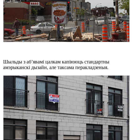
Шыльды з аб’явамі цалкам капіююць стандартны
амэрыканскі дызайн, але таксама перакладзеныя.