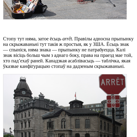
Стопу тут няма, затое ёсьць
arrêt
. Правілы адносна прыпынку
на скрыжаваньні тут такія ж простыя, як у ЗША. Ёсьць знак
— спыніся, няма знака — прыпынку не патрабуецца. Калі
знак вісіць больш чым з аднаго боку, права на праезд мае той,
хто пад’ехаў раней. Канадзкая асаблівасьць — таблічка, якая
ўказвае канфіґурацыю стопаў на дадзеным скрыжаваньні.