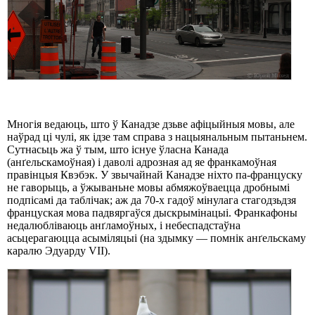
Многія ведаюць, што ў Канадзе дзьве афіцыйныя мовы, але
наўрад ці чулі, як ідзе там справа з нацыянальным пытаньнем.
Сутнасьць жа ў тым, што існуе ўласна Канада
(анґельскамоўная) і даволі адрозная ад яе франкамоўная
правінцыя Квэбэк. У звычайнай Канадзе ніхто па-француску
не гаворыць, а ўжываньне мовы абмяжоўваецца дробнымі
подпісамі да таблічак; аж да 70-х гадоў мінулага стагодзьдзя
француская мова падвяргаўся дыскрымінацыі. Франкафоны
недалюбліваюць анґламоўных, і небеспадстаўна
асьцерагаюцца асыміляцыі (на здымку — помнік анґельскаму
каралю Эдуарду VII).