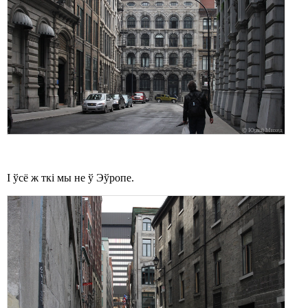
І ўсё ж ткі мы не ў Эўропе.