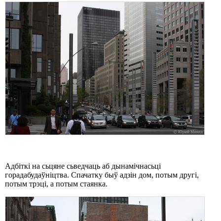
Адбіткі на сьцяне сьведчаць аб дынамічнасьці
горадабудаўніцтва. Спачатку быў адзін дом, потым другі,
потым трэці, а потым стаянка.