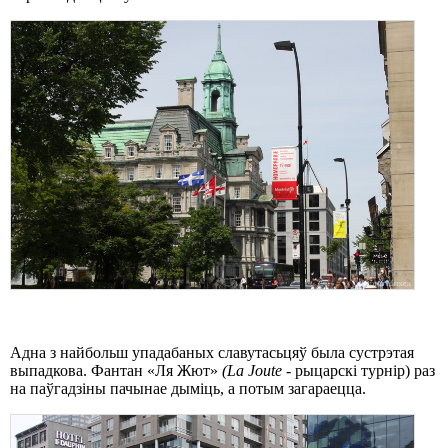
Адна з найбольш упадабаных славутасьцяў была сустрэтая
выпадкова. Фантан «Ля Жют»
(La Joute
- рыцарскі турнір) раз
на паўгадзіны пачынае дыміць, а потым загараецца.