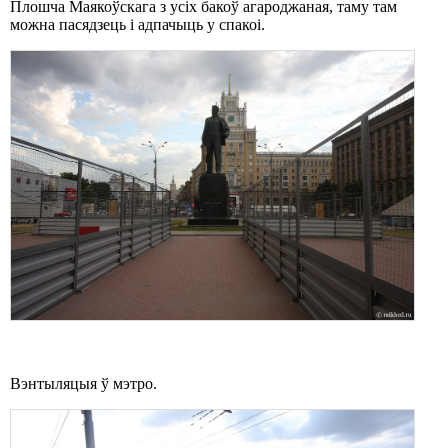
Плошча Маякоўскага з усіх бакоў агароджаная, таму там
можна пасядзець і адпачыць у спакоі.
Вэнтыляцыя ў мэтро.