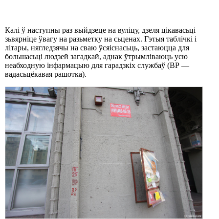
Калі ў наступны раз выйдзеце на вуліцу, дзеля цікавасьці
зьвярніце ўвагу на разьметку на сьценах. Гэтыя таблічкі і
літары, нягледзячы на сваю ўсяіснасьць, застаюцца для
большасьці людзей загадкай, аднак ўтрымліваюць усю
неабходную інфармацыю для гарадзкіх службаў (ВР —
вадасьцёкавая рашотка).