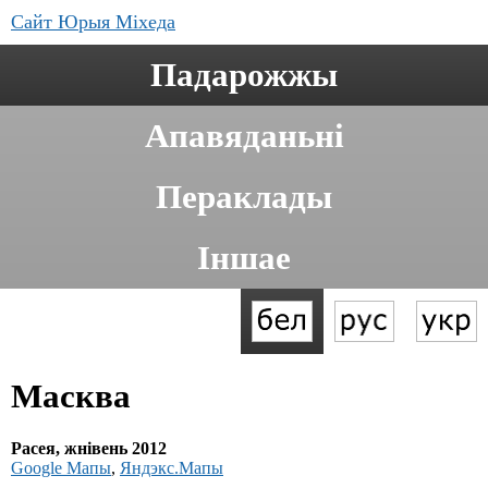
Сайт Юрыя Міхеда
Падарожжы
Апавяданьні
Пераклады
Іншае
Масква
Расея, жнівень 2012
Google Мапы
,
Яндэкс.Мапы