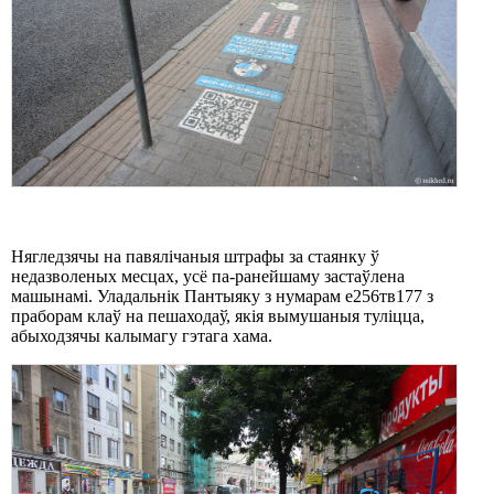
Нягледзячы на павялічаныя штрафы за стаянку ў
недазволеных месцах, усё па-ранейшаму застаўлена
машынамі. Уладальнік Пантыяку з нумарам е256тв177 з
праборам клаў на пешаходаў, якія вымушаныя туліцца,
абыходзячы калымагу гэтага хама.