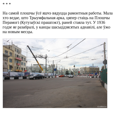
* * *
На самой плошчы ўсё яшчэ вядуцца рамонтныя работы. Мала
хто ведае, што Трыумфальная арка, цяпер стаіць на Плошчы
Перамогі (Кутузаўскі прашпэкт), раней стаяла тут. У 1936
годзе яе разабралі, у канцы шасьцідзясятых аднавілі, але ўжо
на новым месцы.