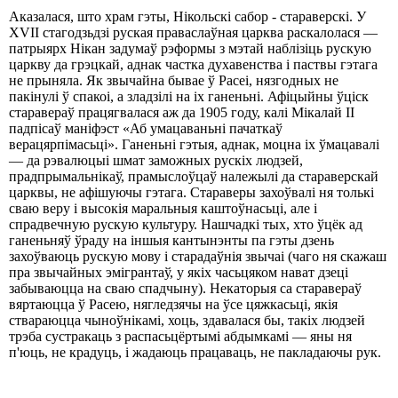
Аказалася, што храм гэты, Нікольскі сабор - стараверскі. У
XVII стагодзьдзі руская праваслаўная царква раскалолася —
патрыярх Нікан задумаў рэформы з мэтай наблізіць рускую
царкву да грэцкай, аднак частка духавенства і паствы гэтага
не прыняла. Як звычайна бывае ў Расеі, нязгодных не
пакінулі ў спакоі, а зладзілі на іх ганеньні. Афіцыйны ўціск
старавераў працягвалася аж да 1905 году, калі Мікалай II
падпісаў маніфэст «Аб умацаваньні пачаткаў
верацярпімасьці». Ганеньні гэтыя, аднак, моцна іх ўмацавалі
— да рэвалюцыі шмат заможных рускіх людзей,
прадпрымальнікаў, прамыслоўцаў належылі да стараверскай
царквы, не афішуючы гэтага. Стараверы захоўвалі ня толькі
сваю веру і высокія маральныя каштоўнасьці, але і
спрадвечную рускую культуру. Нашчадкі тых, хто ўцёк ад
ганеньняў ўраду на іншыя кантынэнты па гэты дзень
захоўваюць рускую мову і старадаўнія звычаі (чаго ня скажаш
пра звычайных эмігрантаў, у якіх часьцяком нават дзеці
забываюцца на сваю спадчыну). Некаторыя са старавераў
вяртаюцца ў Расею, нягледзячы на ​​ўсе цяжкасьці, якія
ствараюцца чыноўнікамі, хоць, здавалася бы, такіх людзей
трэба сустракаць з распасьцёртымі абдымкамі — яны ня
п'юць, не крадуць, і жадаюць працаваць, не пакладаючы рук.