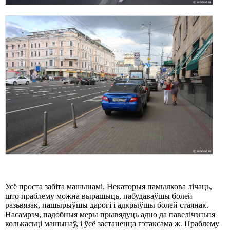
Усё проста забіта машынамі. Некаторыя памылкова лічаць,
што праблему можна вырашыць, пабудаваўшы болей
разьвязак, пашырыўшы дарогі і адкрыўшы болей стаянак.
Насамрэч, падобныя меры прывядуць адно да павелічэньня
колькасьці машынаў, і ўсё застанецца гэтаксама ж. Праблему