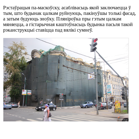
Рэстаўрацыя па-маскоўску, асаблівасьць якой заключаецца ў
тым, што будынак цалкам руйнуюць, пакінуўшы толькі фасад,
а затым будуюць зноўку. Пляніроўка пры гэтым цалкам
мяняецца, а гістарычная каштоўнасьць будынка пасьля такой
рэканструкцыі ставіцца пад вялікі сумнеў.