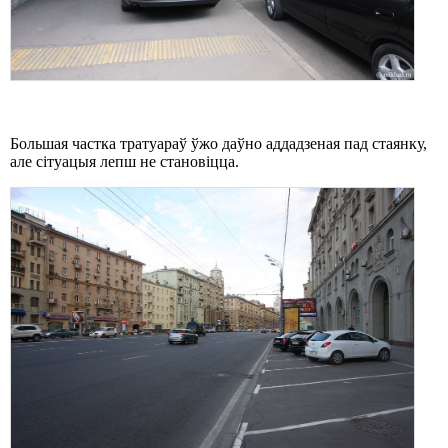
Большая частка тратуараў ўжо даўно аддадзеная пад стаянку,
але сітуацыя лепш не становіцца.