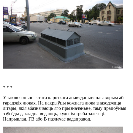
* * *
У заключэньне гэтага кароткага апавяданьня пагаворым аб
гарадзкіх люках. На накрыўцы кожнага люка знаходзяцца
літары, якія абазначаюць яго прызначэньне, таму працоўныя
заўсёды дакладна ведаюць, куды ім трэба залезьці.
Напрыклад, ГВ або В пазначае вадаправод.