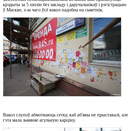
крэдыты за 5 хвілін без закладу і даручальнікаў і рэгістрацыю
ў Маскве, з-за чаго ўсё вакол падобна на сьметнік.
Вакол слупоў абмотваюць сетку, каб аб'явы не прыставалі, але
гэта мала зьмяняе агульную карціну.