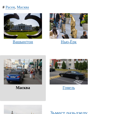
#
Расея
,
Масква
Вашынґтон
Нью-Ёрк
Масква
Гомель
Зьмест разьдзелу