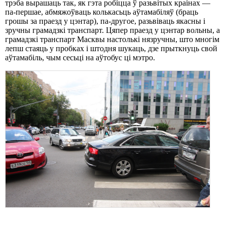
трэба вырашаць так, як гэта робіцца ў разьвітых краінах —
па-першае, абмяжоўваць колькасьць аўтамабіляў (браць
грошы за праезд у цэнтар), па-другое, разьвіваць якасны і
зручны грамадзкі транспарт. Цяпер праезд у цэнтар вольны, а
грамадзкі транспарт Масквы настолькі нязручны, што многім
лепш стаяць у пробках і штодня шукаць, дзе прыткнуць свой ​​
аўтамабіль, чым сесьці на аўтобус ці мэтро.