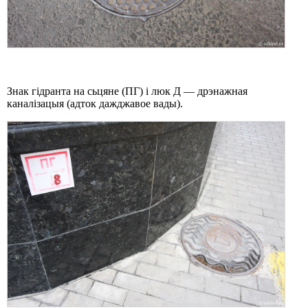
Знак гідранта на сьцяне (ПГ) і люк Д — дрэнажная
каналізацыя (адток дажджавое вады).