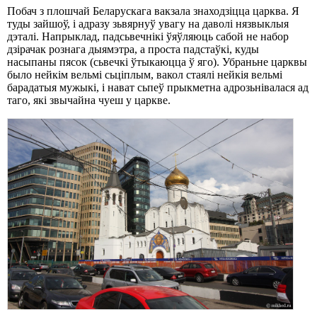
Побач з плошчай Беларускага вакзала знаходзіцца царква. Я
туды зайшоў, і адразу зьвярнуў увагу на даволі нязвыклыя
дэталі. Напрыклад, падсьвечнікі ўяўляюць сабой не набор
дзірачак рознага дыямэтра, а проста падстаўкі, куды
насыпаны пясок (сьвечкі ўтыкаюцца ў яго). Убраньне царквы
было нейкім вельмі сьціплым, вакол стаялі нейкія вельмі
барадатыя мужыкі, і нават сьпеў прыкметна адрозьнівалася ад
таго, які звычайна чуеш у царкве.