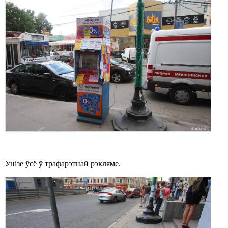
Унізе ўсё ў трафарэтнай рэкляме.