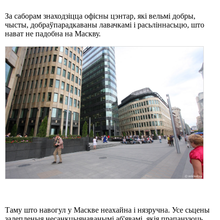
За саборам знаходзіцца офісны цэнтар, які вельмі добры,
чысты, добраўпарадкаваны лавачкамі і расьліннасьцю, што
нават не падобна на Маскву.
Таму што навогул у Маскве неахайна і нязручна. Усе сьцены
залепленыя несанкцыянаванымі аб'явамі, якія прапануюць