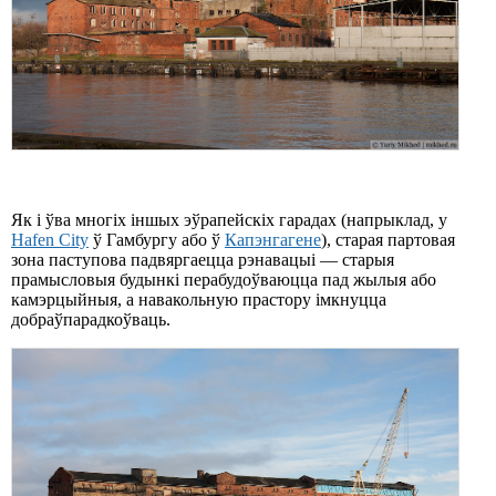
Як і ўва многіх іншых эўрапейскіх гарадах (напрыклад, у
Hafen City
ў Гамбургу або ў
Капэнгагене
), старая партовая
зона паступова падвяргаецца рэнавацыі — старыя
прамысловыя будынкі перабудоўваюцца пад жылыя або
камэрцыйныя, а навакольную прастору імкнуцца
добраўпарадкоўваць.