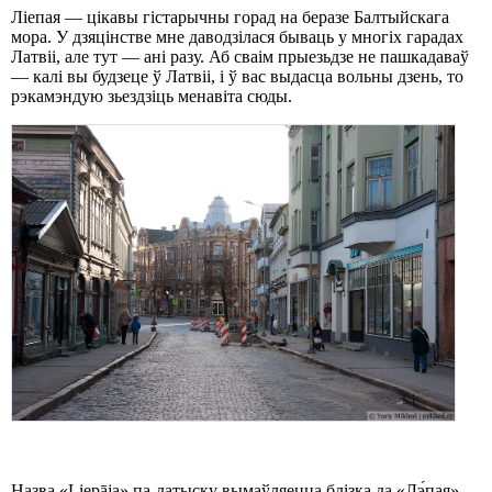
Ліепая — цікавы гістарычны горад на беразе Балтыйскага
мора. У дзяцінстве мне даводзілася бываць у многіх гарадах
Латвіі, але тут — ані разу. Аб сваім прыезьдзе не пашкадаваў
— калі вы будзеце ў Латвіі, і ў вас выдасца вольны дзень, то
рэкамэндую зьездзіць менавіта сюды.
Назва «Liepāja» па-латыску вымаўляецца блізка да «Лэ́пая»