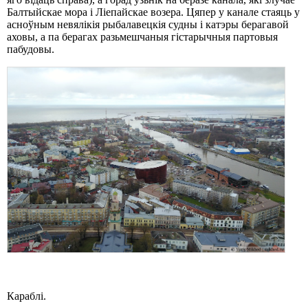
Балтыйскае мора і Ліепайскае возера. Цяпер у канале стаяць у
асноўным невялікія рыбалавецкія судны і катэры берагавой
аховы, а па берагах разьмешчаныя гістарычныя партовыя
пабудовы.
Караблі.