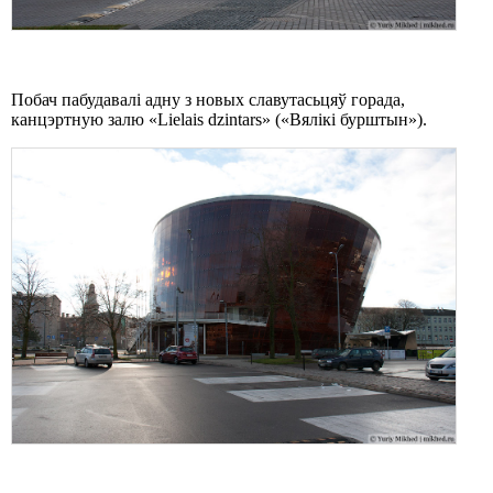
Побач пабудавалі адну з новых славутасьцяў горада,
канцэртную залю «Lielais dzintars» («Вялікі бурштын»).