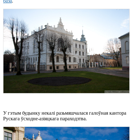
база
.
У гэтым будынку некалі разьмяшчалася галоўная кантора
Рускага ўсходне-азіяцкага параходзтва.