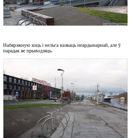
Набярэжную хоць і нельга назваць неардынарнай, але ў
парадак яе прыводзяць.