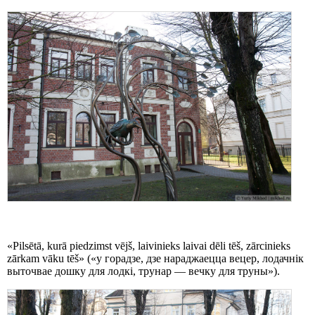
«Pilsētā, kurā piedzimst vējš, laivinieks laivai dēli tēš, zārcinieks
zārkam vāku tēš» («у горадзе, дзе нараджаецца вецер, лодачнік
выточвае дошку для лодкі, трунар — вечку для труны»).