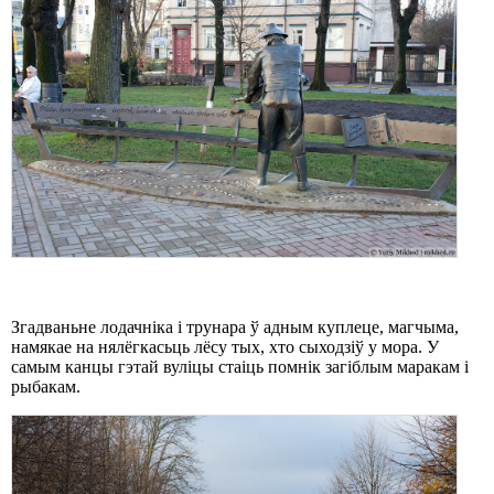
Згадваньне лодачніка і трунара ў адным куплеце, магчыма,
намякае на нялёгкасьць лёсу тых, хто сыходзіў у мора. У
самым канцы гэтай вуліцы стаіць помнік загіблым маракам і
рыбакам.