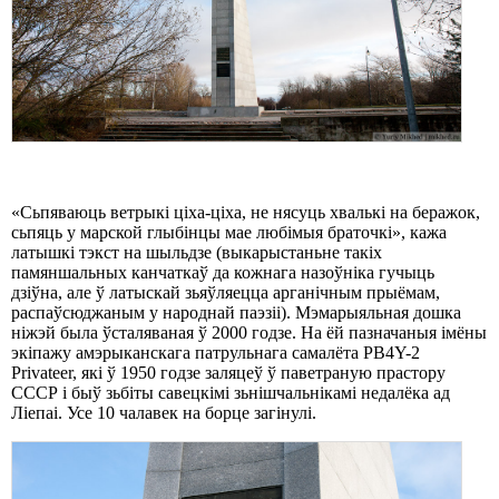
«Сьпяваюць ветрыкі ціха-ціха, не нясуць хвалькі на беражок,
сьпяць у марской глыбінцы мае любімыя браточкі», кажа
латышкі тэкст на шыльдзе (выкарыстаньне такіх
памяншальных канчаткаў да кожнага назоўніка гучыць
дзіўна, але ў латыскай зьяўляецца арганічным прыёмам,
распаўсюджаным у народнай паэзіі). Мэмарыяльная дошка
ніжэй была ўсталяваная ў 2000 годзе. На ёй пазначаныя імёны
экіпажу амэрыканскага патрульнага самалёта PB4Y-2
Privateer, які ў 1950 годзе заляцеў ў паветраную прастору
СССР і быў зьбіты савецкімі зьнішчальнікамі недалёка ад
Ліепаі. Усе 10 чалавек на борце загінулі.