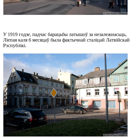
У 1919 годзе, падчас барацьбы латышоў за незалежнасьць,
Ліепая каля 6 месяцаў была фактычнай сталіцай Латвійскай
Рэспублікі.