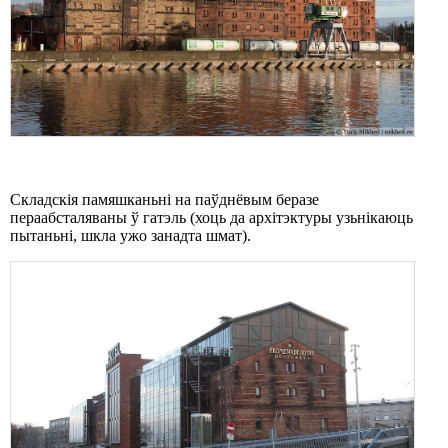
Складскія памяшканьні на паўднёвым беразе
пераабсталяваны ў гатэль (хоць да архітэктуры узьнікаюць
пытаньні, шкла ужо занадта шмат).