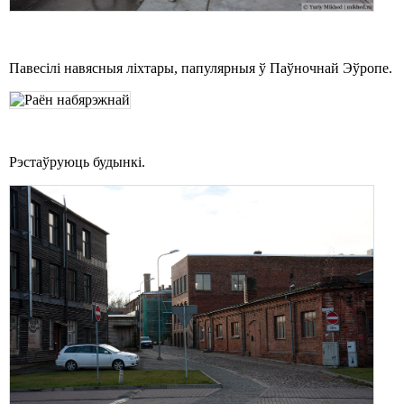
Павесілі навясныя ліхтары, папулярныя ў Паўночнай Эўропе.
Рэстаўруюць будынкі.