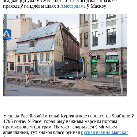
згадваецца ўжо ў 1263 годзе. У 15 стагодзьдзі празь яе
праходзіў гандлёвы шлях з
Амстэрдама
ў Маскву.
У склад Расейскай імпэрыі Курляндзкае герцагства ўвайшло ў
1795 годзе. У Расеі горад быў важным марскім портам і
прамысловым цэнтрам. Як ужо гаварылася ў мінулым
апавяданьні, тут знаходзілася буйная
руская ваенна-марская