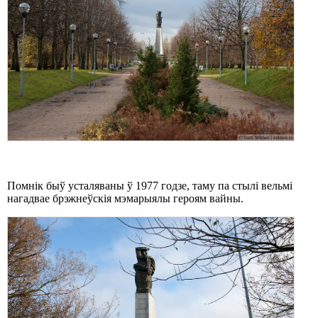
Помнік быў усталяваны ў 1977 годзе, таму па стылі вельмі
нагадвае брэжнеўскія мэмарыялы героям вайны.