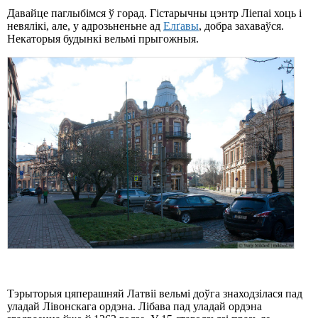
Давайце паглыбімся ў горад. Гістарычны цэнтр Ліепаі хоць і
невялікі, але, у адрозьненьне ад
Елґавы
, добра захаваўся.
Некаторыя будынкі вельмі прыгожныя.
Тэрыторыя цяперашняй Латвіі вельмі доўга знаходзілася пад
уладай Лівонскага ордэна. Лібава пад уладай ордэна