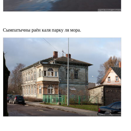
Сымпатычны раён каля парку ля мора.