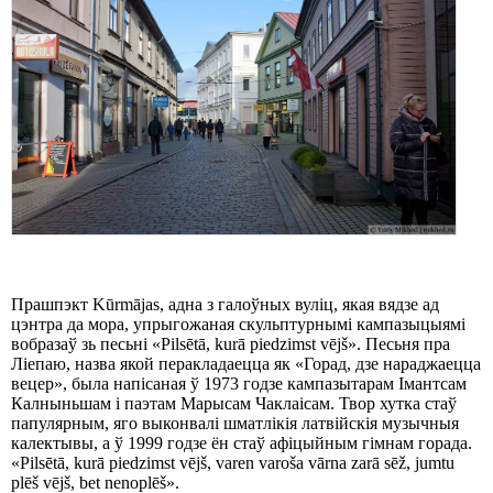
Прашпэкт Kūrmājas, адна з галоўных вуліц, якая вядзе ад
цэнтра да мора, упрыгожаная скульптурнымі кампазыцыямі
вобразаў зь песьні «Pilsētā, kurā piedzimst vējš». Песьня пра
Ліепаю, назва якой перакладаецца як «Горад, дзе нараджаецца
вецер», была напісаная ў 1973 годзе кампазытарам Імантсам
Калныньшам і паэтам Марысам Чаклаісам. Твор хутка стаў
папулярным, яго выконвалі шматлікія латвійскія музычныя
калектывы, а ў 1999 годзе ён стаў афіцыйным гімнам горада.
«Pilsētā, kurā piedzimst vējš, varen varoša vārna zarā sēž, jumtu
plēš vējš, bet nenoplēš».