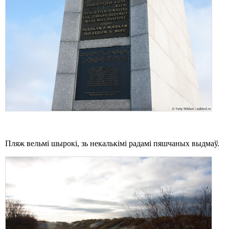
Пляж вельмі шырокі, зь некалькімі радамі пяшчаных выдмаў.