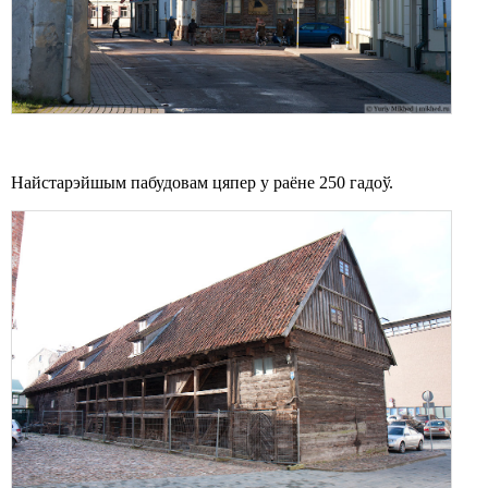
Найстарэйшым пабудовам цяпер у раёне 250 гадоў.