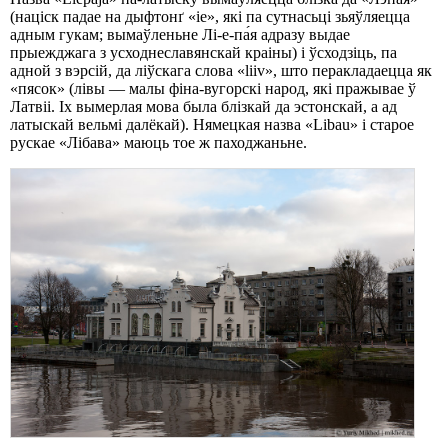
(націск падае на дыфтонґ «ie», які па сутнасьці зьяўляецца
адным гукам; вымаўленьне Лі-е-па́я адразу выдае
прыежджага з усходнеславянскай краіны) і ўсходзіць, па
адной з вэрсій, да ліўскага слова «liiv», што перакладаецца як
«пясок» (лівы — малы фіна-вугорскі народ, які пражывае ў
Латвіі. Іх вымерлая мова была блізкай да эстонскай, а ад
латыскай вельмі далёкай). Нямецкая назва «Libau» і старое
рускае «Лібава» маюць тое ж паходжаньне.