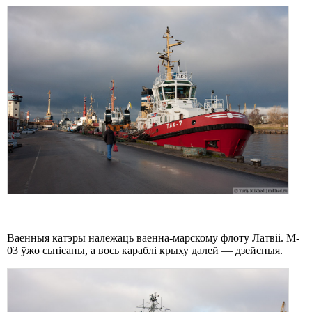
Ваенныя катэры належаць ваенна-марскому флоту Латвіі. M-
03 ўжо сьпісаны, а вось караблі крыху далей — дзейсныя.