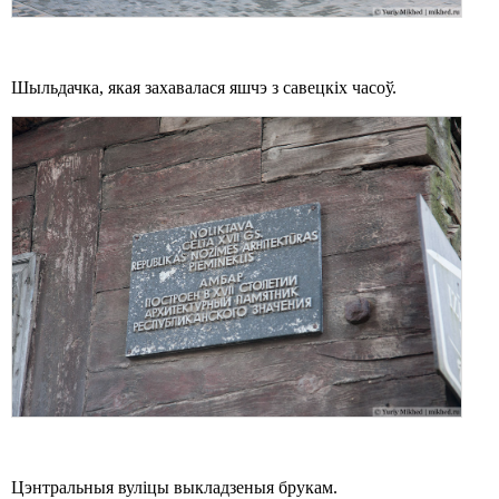
Шыльдачка, якая захавалася яшчэ з савецкіх часоў.
Цэнтральныя вуліцы выкладзеныя брукам.