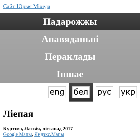
Сайт Юрыя Міхеда
Падарожжы
Апавяданьні
Пераклады
Іншае
Ліепая
Курзэмэ, Латвія, лістапад 2017
Google Мапы
,
Яндэкс.Мапы