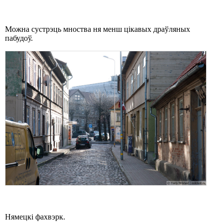
Можна сустрэць мноства ня менш цікавых драўляных
пабудоў.
Нямецкі фахвэрк.