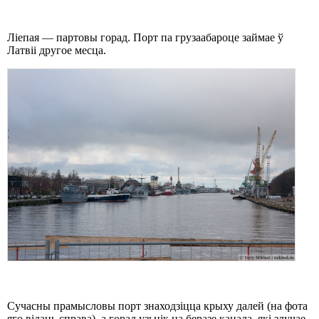
Ліепая — партовы горад. Порт па грузаабароце займае ў
Латвіі другое месца.
Сучасны прамысловы порт знаходзіцца крыху далей (на фота
яго відаць справа), а горад узьнік на беразе канала, які злучае