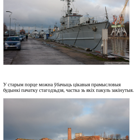
У старым порце можна ўбачыць цікавыя прамысловыя
будынкі пачатку стагодзьдзя, частка зь якіх пакуль закінутыя.