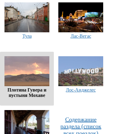
Тула
Лас-Вегас
Плотина Гувера и
Лос-Анджелес
пустыня Мохаве
Содержание
раздела (список
всех поездок)