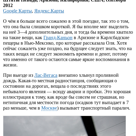
2012
Google Карты
,
Яндекс.Карты
О чём я больше всего сожалею в этой поездке, так это о том,
что она была слишком короткой. Я бы вполне мог выделить
на неё 3—4 дополнительных дня, и тогда бы времени хватило
на такие вещи, как
Гранд-Каньон
в Аризоне и Карлсбадские
пещеры в Нью-Мексико, про которые рассказала Оля. Хотя
сейчас сожалеть уже поздно, на будущее следует знать, что на
таких вещах не следует экономить времени и денег, потому
что именно от такого остаются самые яркие воспоминания в
жизни.
При выезде из
Лас-Вегаса
внезапно хлынул проливной
дождь. Какая-то местная радиостанция, сообщающая о
состоянии на дорогах, вещала о последствиях этого
небывалого явления — всюду аварии и пробки. Это хорошая
иллюстрация к тому, как вроде бы совсем не страшная, но
нетипичная для местности погода (осадков тут выпадает в 7
раз меньше, чем в
Москве
) вызывает транспортный паралич.